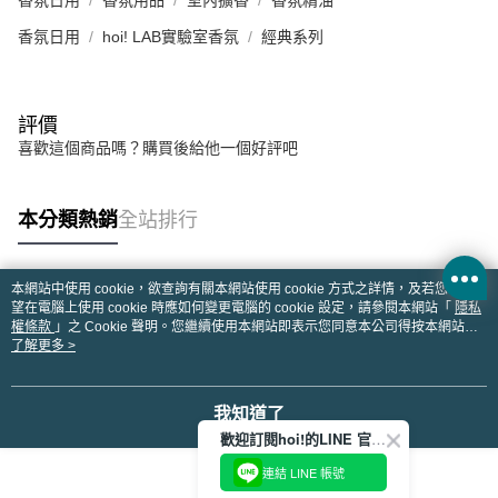
香氛日用
香氛用品
室內擴香
香氛精油
香氛日用
hoi! LAB實驗室香氛
經典系列
評價
喜歡這個商品嗎？購買後給他一個好評吧
本分類熱銷
全站排行
本網站中使用 cookie，欲查詢有關本網站使用 cookie 方式之詳情，及若您不希
熱門標籤
望在電腦上使用 cookie 時應如何變更電腦的 cookie 設定，請參閱本網站「
隱私
權條款
」之 Cookie 聲明。您繼續使用本網站即表示您同意本公司得按本網站使
用條款之 Cookie 聲明使用 cookie。
了解更多 >
我知道了
歡迎訂閱hoi!的LINE 官方帳號
連結 LINE 帳號