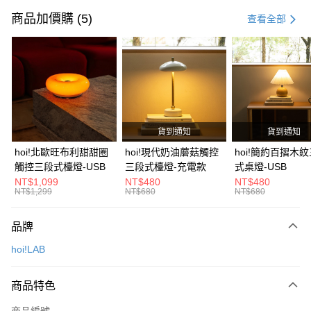
信用卡一次付款
商品加價購 (5)
查看全部
信用卡分期付款
3 期 0 利率 每期
NT$99
21家銀行
6 期 0 利率 每期
NT$49
21家銀行
合作金庫商業銀行
第一商業銀行
華南商業銀行
彰化商業銀行
合作金庫商業銀行
第一商業銀行
LINE Pay
上海商業儲蓄銀行
台北富邦商業銀行
華南商業銀行
彰化商業銀行
國泰世華商業銀行
兆豐國際商業銀行
貨到通知
貨到通知
Apple Pay
上海商業儲蓄銀行
台北富邦商業銀行
臺灣中小企業銀行
台中商業銀行
國泰世華商業銀行
兆豐國際商業銀行
hoi!北歐旺布利甜甜圈
hoi!現代奶油蘑菇觸控
hoi!簡約百摺木
匯豐（台灣）商業銀行
華泰商業銀行
街口支付
臺灣中小企業銀行
台中商業銀行
觸控三段式檯燈-USB
三段式檯燈-充電款
式桌燈-USB
聯邦商業銀行
遠東國際商業銀行
匯豐（台灣）商業銀行
華泰商業銀行
NT$1,099
NT$480
NT$480
AFTEE先享後付
元大商業銀行
永豐商業銀行
NT$1,299
NT$680
NT$680
聯邦商業銀行
遠東國際商業銀行
玉山商業銀行
星展（台灣）商業銀行
相關說明
元大商業銀行
永豐商業銀行
台新國際商業銀行
中國信託商業銀行
【關於「AFTEE先享後付」】
玉山商業銀行
星展（台灣）商業銀行
品牌
台灣樂天信用卡公司
AFTEE先享後付是「在收到商品之後才付款」的支付方式。 讓您購物簡單
台新國際商業銀行
中國信託商業銀行
運送方式
便利好安心！
hoi!LAB
台灣樂天信用卡公司
１．簡單：不需註冊會員、不需綁卡、不需儲值。
宅配(特定地區需額外加收大型家具運費，將以電話告知)
２．便利：只要手機號碼，簡訊認證，即可結帳。
每筆NT$99，滿NT$799(含以上)免運費
３．安心：先確認商品／服務後，再付款。
商品特色
【「AFTEE先享後付」結帳流程】
商品編號