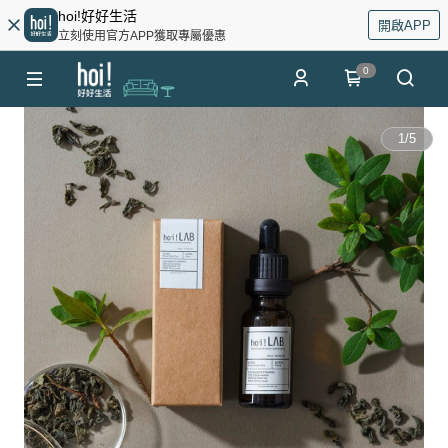
hoi!好好生活
開啟APP
立刻使用官方APP獲取專屬優惠
0
1
/
5