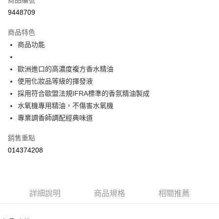
１．於結帳方式選擇「AFTEE先享後付」後，將跳轉至「AFTEE先享後付」
9448709
結帳頁面，進行簡訊認證並確認金額後，即可完成結帳。
２．訂單成立數日內，您將收到繳費通知簡訊。
商品特色
３．收到繳費通知簡訊後14天內，點擊此簡訊中的連結，可透過四大超商／
ATM／網路銀行／等多元方式進行付款，方視為交易完成。
商品功能
※ 請注意：結帳手續完成當下不需立刻繳費，但若您需要取消訂單，請聯絡
購買商品的店家。未經商家同意取消之訂單仍視為有效，需透過AFTEE先享
歐洲進口的高濃度複方香水精油
後付繳納相關費用。
※ 交易是否成功請以「AFTEE先享後付 」之結帳頁面顯示為準，若有關於
使用化妝品等級的揮發液
是否繳費成功／繳費後需取消欲退款等相關疑問，請聯繫「AFTEE先享後付
採用符合歐盟法規IFRA標準的香氛精油製成
客戶支援中心」
https://netprotections.freshdesk.com/support/home
水氧機專用精油，不傷害水氧機
【注意事項】
專業調香師調配經典味道
１．透過由恩沛科技股份有限公司提供之「AFTEE先享後付」服務完成之交
易，需依本服務之必要範圍內提供個人資料，並將交易相關給付款項請求債
銷售重點
權轉讓予恩沛科技股份有限公司。
２．關於個人資料處理事宜，請瀏覽以下網址：
014374208
https://aftee.tw/terms/#terms3
３．未成年的使用者請事先徵得法定代理人或監護人之同意方可使用
「AFTEE先享後付」，若未經同意申辦者引起之損失，本公司不負相關責
任。
４．使用「AFTEE先享後付」時，將依據個別帳號之用戶狀況，依本公司即
詳細說明
商品規格
相關推薦
時審查核予不同之上限額度；若仍有額度不足之情形，本公司將視審查結果
請求用戶進行身份認證。
５．嚴禁一人註冊多個帳號或使用他人資訊註冊。若發現惡意使用之情形，