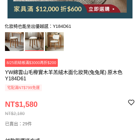
化妝椅也能坐出優越感：Y184D61
8/25前結帳滿$3000再折$200
YW綿雲山毛櫸實木羊羔絨木面化妝凳(兔兔尾) 原木色
Y184D61
宅配滿NT$799免運
NT$1,580
NT$2,180
已賣出：29件