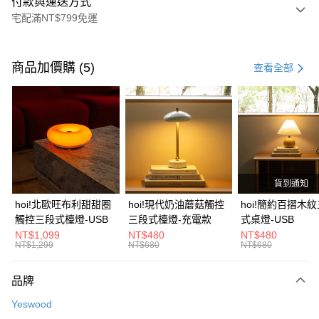
付款與運送方式
宅配滿NT$799免運
付款方式
信用卡一次付款
商品加價購 (5)
查看全部
信用卡分期付款
3 期 0 利率 每期
NT$526
21家銀行
6 期 0 利率 每期
NT$263
21家銀行
合作金庫商業銀行
第一商業銀行
華南商業銀行
彰化商業銀行
合作金庫商業銀行
第一商業銀行
LINE Pay
上海商業儲蓄銀行
台北富邦商業銀行
華南商業銀行
彰化商業銀行
國泰世華商業銀行
兆豐國際商業銀行
貨到通知
Apple Pay
上海商業儲蓄銀行
台北富邦商業銀行
臺灣中小企業銀行
台中商業銀行
國泰世華商業銀行
兆豐國際商業銀行
hoi!北歐旺布利甜甜圈
hoi!現代奶油蘑菇觸控
hoi!簡約百摺木
匯豐（台灣）商業銀行
華泰商業銀行
街口支付
臺灣中小企業銀行
台中商業銀行
觸控三段式檯燈-USB
三段式檯燈-充電款
式桌燈-USB
聯邦商業銀行
遠東國際商業銀行
匯豐（台灣）商業銀行
華泰商業銀行
NT$1,099
NT$480
NT$480
AFTEE先享後付
元大商業銀行
永豐商業銀行
NT$1,299
NT$680
NT$680
聯邦商業銀行
遠東國際商業銀行
玉山商業銀行
星展（台灣）商業銀行
相關說明
元大商業銀行
永豐商業銀行
台新國際商業銀行
中國信託商業銀行
【關於「AFTEE先享後付」】
玉山商業銀行
星展（台灣）商業銀行
品牌
台灣樂天信用卡公司
AFTEE先享後付是「在收到商品之後才付款」的支付方式。 讓您購物簡單
台新國際商業銀行
中國信託商業銀行
運送方式
便利好安心！
Yeswood
台灣樂天信用卡公司
１．簡單：不需註冊會員、不需綁卡、不需儲值。
宅配(特定地區需額外加收大型家具運費，將以電話告知)