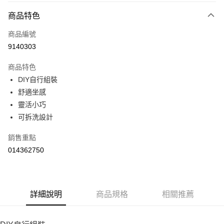
２．便利：只要手機號碼，簡訊認證，即可結帳。
每筆NT$99，滿NT$799(含以上)免運費
３．安心：先確認商品／服務後，再付款。
商品特色
【「AFTEE先享後付」結帳流程】
商品編號
１．於結帳方式選擇「AFTEE先享後付」後，將跳轉至「AFTEE先享後付」
9140303
結帳頁面，進行簡訊認證並確認金額後，即可完成結帳。
２．訂單成立數日內，您將收到繳費通知簡訊。
商品特色
３．收到繳費通知簡訊後14天內，點擊此簡訊中的連結，可透過四大超商／
ATM／網路銀行／等多元方式進行付款，方視為交易完成。
DIY自行組裝
※ 請注意：結帳手續完成當下不需立刻繳費，但若您需要取消訂單，請聯絡
舒適坐感
購買商品的店家。未經商家同意取消之訂單仍視為有效，需透過AFTEE先享
靈活小巧
後付繳納相關費用。
※ 交易是否成功請以「AFTEE先享後付 」之結帳頁面顯示為準，若有關於
可拆洗設計
是否繳費成功／繳費後需取消欲退款等相關疑問，請聯繫「AFTEE先享後付
客戶支援中心」
https://netprotections.freshdesk.com/support/home
銷售重點
【注意事項】
014362750
１．透過由恩沛科技股份有限公司提供之「AFTEE先享後付」服務完成之交
易，需依本服務之必要範圍內提供個人資料，並將交易相關給付款項請求債
權轉讓予恩沛科技股份有限公司。
２．關於個人資料處理事宜，請瀏覽以下網址：
詳細說明
商品規格
相關推薦
https://aftee.tw/terms/#terms3
３．未成年的使用者請事先徵得法定代理人或監護人之同意方可使用
「AFTEE先享後付」，若未經同意申辦者引起之損失，本公司不負相關責
任。