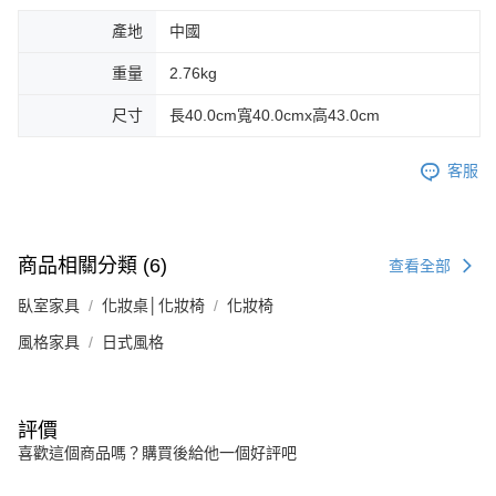
產地
中國
重量
2.76kg
尺寸
長40.0cm寬40.0cmx高43.0cm
客服
商品相關分類 (6)
查看全部
臥室家具
化妝桌│化妝椅
化妝椅
風格家具
日式風格
評價
喜歡這個商品嗎？購買後給他一個好評吧