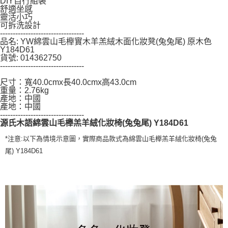
DIY自行組裝
４．使用「AFTEE先享後付」時，將依據個別帳號之用戶狀況，依本公司即
舒適坐感
時審查核予不同之上限額度；若仍有額度不足之情形，本公司將視審查結果
靈活小巧
可拆洗設計
請求用戶進行身份認證。
---------------------------------
５．嚴禁一人註冊多個帳號或使用他人資訊註冊。若發現惡意使用之情形，
品名: YW綿雲山毛櫸實木羊羔絨木面化妝凳(兔兔尾) 原木色
恩沛科技股份有限公司將有權停止該用戶之使用額度並採取法律行動。
Y184D61
貨號: 014362750
---------------------------------
尺寸：寬40.0cmx長40.0cmx高43.0cm
重量：2.76kg
產地：中國
產地：中國
---------------------------------
源氏木語綿雲山毛櫸羔羊絨化妝椅(兔兔尾) Y184D61
*注意:以下為情境示意圖，實際商品款式為綿雲山毛櫸羔羊絨化妝椅(兔兔
尾) Y184D61