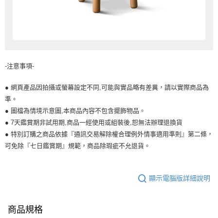
-注意事項-
● 網頁產品因拍攝或螢幕設定不同,可能與實品略有差異，請以實際商品為
準。
● 圖檔為情境示意圖,本商品內容不包含擺飾物品。
● 7天鑑賞期非試用期,商品一經使用或組裝後,恕無法辦理退換貨
● 特別訂購之商品依據『通訊交易解除權合理例外情事適用準則』第二條，
可免除『七日鑑賞期』規範，商品除瑕疵不允退貨。
顯示電腦版詳細說明
商品規格