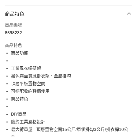
１．簡單：不需註冊會員、不需綁卡、不需儲值。
宅配(特定地區需額外加收大型家具運費，將以電話告知)
２．便利：只要手機號碼，簡訊認證，即可結帳。
每筆NT$99，滿NT$799(含以上)免運費
３．安心：先確認商品／服務後，再付款。
商品特色
【「AFTEE先享後付」結帳流程】
商品編號
１．於結帳方式選擇「AFTEE先享後付」後，將跳轉至「AFTEE先享後付」
8598232
結帳頁面，進行簡訊認證並確認金額後，即可完成結帳。
２．訂單成立數日內，您將收到繳費通知簡訊。
商品特色
３．收到繳費通知簡訊後14天內，點擊此簡訊中的連結，可透過四大超商／
ATM／網路銀行／等多元方式進行付款，方視為交易完成。
商品功能
※ 請注意：結帳手續完成當下不需立刻繳費，但若您需要取消訂單，請聯絡
購買商品的店家。未經商家同意取消之訂單仍視為有效，需透過AFTEE先享
工業風衣帽壁架
後付繳納相關費用。
※ 交易是否成功請以「AFTEE先享後付 」之結帳頁面顯示為準，若有關於
黑色霧面質感掛衣架、金屬掛勾
是否繳費成功／繳費後需取消欲退款等相關疑問，請聯繫「AFTEE先享後付
頂層平板置物空間
客戶支援中心」
https://netprotections.freshdesk.com/support/home
可搭配收納鞋櫃使用
【注意事項】
商品特色
１．透過由恩沛科技股份有限公司提供之「AFTEE先享後付」服務完成之交
易，需依本服務之必要範圍內提供個人資料，並將交易相關給付款項請求債
權轉讓予恩沛科技股份有限公司。
DIY商品
２．關於個人資料處理事宜，請瀏覽以下網址：
簡約工業風格設計
https://aftee.tw/terms/#terms3
３．未成年的使用者請事先徵得法定代理人或監護人之同意方可使用
最大荷重量 - 頂層置物空間15公斤/單個掛勾3公斤/掛衣桿10公
「AFTEE先享後付」，若未經同意申辦者引起之損失，本公司不負相關責
斤