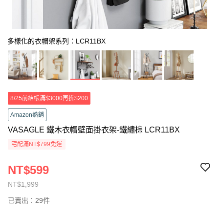
多樣化的衣帽架系列：LCR11BX
8/25前結帳滿$3000再折$200
Amazon熱銷
VASAGLE 鐵木衣帽壁面掛衣架-鐵繡棕 LCR11BX
宅配滿NT$799免運
NT$599
NT$1,999
已賣出：29件