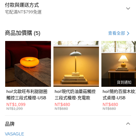
付款與運送方式
宅配滿NT$799免運
付款方式
信用卡一次付款
商品加價購 (5)
查看全部
信用卡分期付款
3 期 0 利率 每期
NT$199
21家銀行
6 期 0 利率 每期
NT$99
21家銀行
合作金庫商業銀行
第一商業銀行
華南商業銀行
彰化商業銀行
合作金庫商業銀行
第一商業銀行
LINE Pay
上海商業儲蓄銀行
台北富邦商業銀行
華南商業銀行
彰化商業銀行
國泰世華商業銀行
兆豐國際商業銀行
貨到通知
Apple Pay
上海商業儲蓄銀行
台北富邦商業銀行
臺灣中小企業銀行
台中商業銀行
國泰世華商業銀行
兆豐國際商業銀行
hoi!北歐旺布利甜甜圈
hoi!現代奶油蘑菇觸控
hoi!簡約百摺木
匯豐（台灣）商業銀行
華泰商業銀行
街口支付
臺灣中小企業銀行
台中商業銀行
觸控三段式檯燈-USB
三段式檯燈-充電款
式桌燈-USB
聯邦商業銀行
遠東國際商業銀行
匯豐（台灣）商業銀行
華泰商業銀行
NT$1,099
NT$480
NT$480
AFTEE先享後付
元大商業銀行
永豐商業銀行
NT$1,299
NT$680
NT$680
聯邦商業銀行
遠東國際商業銀行
玉山商業銀行
星展（台灣）商業銀行
相關說明
元大商業銀行
永豐商業銀行
台新國際商業銀行
中國信託商業銀行
【關於「AFTEE先享後付」】
玉山商業銀行
星展（台灣）商業銀行
品牌
台灣樂天信用卡公司
AFTEE先享後付是「在收到商品之後才付款」的支付方式。 讓您購物簡單
台新國際商業銀行
中國信託商業銀行
運送方式
便利好安心！
VASAGLE
台灣樂天信用卡公司