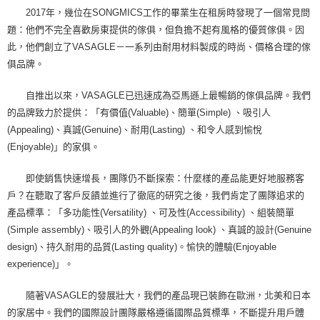
2017年，幾位在SONGMICS工作的畢業生在租房時發現了一個常見問
題：他們不完全喜歡房東提供的傢俱，但負擔不起有風格的優質傢俱。因
此，他們創立了VASAGLE－一系列由耐用材料製成的時尚、價格合理的傢
俱品牌。
自推出以來，VASAGLE已迅速成為亞馬遜上最暢銷的傢俱品牌。我們
的品牌致力於提供：「有價值(Valuable)、簡單(Simple) 、吸引人
(Appealing)、真誠(Genuine)、耐用(Lasting) 、和令人感到愉悅
(Enjoyable)」的家俱。
即使銷售快速增長，團隊仍不斷探索：什麼樣的產品能更好地服務客
戶？在聽取了客戶反饋並進行了徹底的研究之後，我們肯定了團隊追求的
產品標準：「多功能性(Versatility) 、可及性(Accessibility) 、組裝簡單
(Simple assembly)、吸引人的外觀(Appealing look) 、真誠的設計(Genuine
design)、持久耐用的品質(Lasting quality)。愉快的體驗(Enjoyable
experience)」。
隨著VASAGLE的發展壯大，我們的產品現已裝飾在歐洲，北美和日本
的家居中。我們的國際設計團隊嚴格遵循國際品質標準，不斷提升用戶體