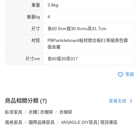
重量
3.8kg
重量kg
4
尺寸
長60.0cm寬30.0cmx高31.7cm
材質
PBParticleboard板材塑合板E1等級黑色霧
面金屬
尺寸cm
長60寬30高317
客服
商品相關分類 (7)
查看全部
臥室家具
衣櫃│衣帽架
衣帽架
風格家具
國際品牌家具
VASAGLE DIY家具│現貨專區