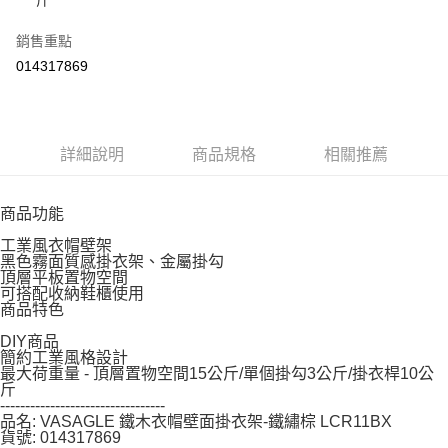
任。
４．使用「AFTEE先享後付」時，將依據個別帳號之用戶狀況，依本公司即
銷售重點
時審查核予不同之上限額度；若仍有額度不足之情形，本公司將視審查結果
請求用戶進行身份認證。
014317869
５．嚴禁一人註冊多個帳號或使用他人資訊註冊。若發現惡意使用之情形，
恩沛科技股份有限公司將有權停止該用戶之使用額度並採取法律行動。
詳細說明
商品規格
相關推薦
商品功能
工業風衣帽壁架
黑色霧面質感掛衣架、金屬掛勾
頂層平板置物空間
可搭配收納鞋櫃使用
商品特色
DIY商品
簡約工業風格設計
最大荷重量 - 頂層置物空間15公斤/單個掛勾3公斤/掛衣桿10公
斤
---------------------------------
品名: VASAGLE 鐵木衣帽壁面掛衣架-鐵繡棕 LCR11BX
貨號: 014317869