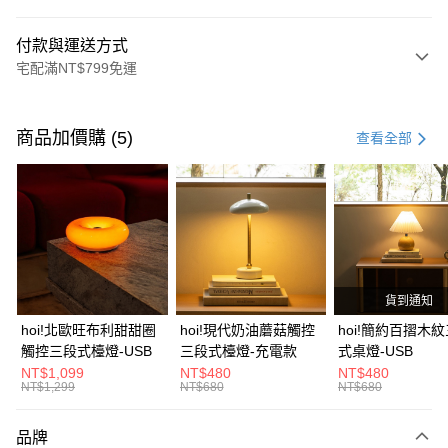
付款與運送方式
宅配滿NT$799免運
付款方式
信用卡一次付款
商品加價購 (5)
查看全部
信用卡分期付款
3 期 0 利率 每期
NT$46
21家銀行
6 期 0 利率 每期
NT$23
21家銀行
合作金庫商業銀行
第一商業銀行
華南商業銀行
彰化商業銀行
合作金庫商業銀行
第一商業銀行
LINE Pay
上海商業儲蓄銀行
台北富邦商業銀行
華南商業銀行
彰化商業銀行
國泰世華商業銀行
兆豐國際商業銀行
貨到通知
Apple Pay
上海商業儲蓄銀行
台北富邦商業銀行
臺灣中小企業銀行
台中商業銀行
國泰世華商業銀行
兆豐國際商業銀行
hoi!北歐旺布利甜甜圈
hoi!現代奶油蘑菇觸控
hoi!簡約百摺木
匯豐（台灣）商業銀行
華泰商業銀行
街口支付
臺灣中小企業銀行
台中商業銀行
觸控三段式檯燈-USB
三段式檯燈-充電款
式桌燈-USB
聯邦商業銀行
遠東國際商業銀行
匯豐（台灣）商業銀行
華泰商業銀行
NT$1,099
NT$480
NT$480
AFTEE先享後付
元大商業銀行
永豐商業銀行
NT$1,299
NT$680
NT$680
聯邦商業銀行
遠東國際商業銀行
玉山商業銀行
星展（台灣）商業銀行
相關說明
元大商業銀行
永豐商業銀行
台新國際商業銀行
中國信託商業銀行
【關於「AFTEE先享後付」】
玉山商業銀行
星展（台灣）商業銀行
品牌
台灣樂天信用卡公司
AFTEE先享後付是「在收到商品之後才付款」的支付方式。 讓您購物簡單