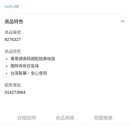
台新國際商業銀行
中國信託商業銀行
運送方式
便利好安心！
hoi!LAB
台灣樂天信用卡公司
１．簡單：不需註冊會員、不需綁卡、不需儲值。
宅配(特定地區需額外加收大型家具運費，將以電話告知)
２．便利：只要手機號碼，簡訊認證，即可結帳。
每筆NT$99，滿NT$799(含以上)免運費
３．安心：先確認商品／服務後，再付款。
商品特色
【「AFTEE先享後付」結帳流程】
商品編號
１．於結帳方式選擇「AFTEE先享後付」後，將跳轉至「AFTEE先享後付」
8276327
結帳頁面，進行簡訊認證並確認金額後，即可完成結帳。
２．訂單成立數日內，您將收到繳費通知簡訊。
商品特色
３．收到繳費通知簡訊後14天內，點擊此簡訊中的連結，可透過四大超商／
ATM／網路銀行／等多元方式進行付款，方視為交易完成。
專業調香師調配經典味道
※ 請注意：結帳手續完成當下不需立刻繳費，但若您需要取消訂單，請聯絡
隨時保有好氣味
購買商品的店家。未經商家同意取消之訂單仍視為有效，需透過AFTEE先享
台灣製藥，安心使用
後付繳納相關費用。
※ 交易是否成功請以「AFTEE先享後付 」之結帳頁面顯示為準，若有關於
是否繳費成功／繳費後需取消欲退款等相關疑問，請聯繫「AFTEE先享後付
銷售重點
客戶支援中心」
https://netprotections.freshdesk.com/support/home
014273064
【注意事項】
１．透過由恩沛科技股份有限公司提供之「AFTEE先享後付」服務完成之交
易，需依本服務之必要範圍內提供個人資料，並將交易相關給付款項請求債
權轉讓予恩沛科技股份有限公司。
詳細說明
商品規格
相關推薦
２．關於個人資料處理事宜，請瀏覽以下網址：
https://aftee.tw/terms/#terms3