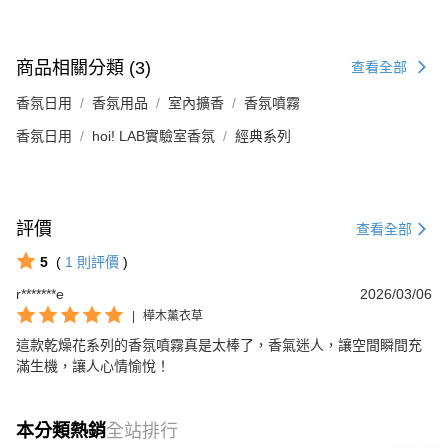
商品相關分類 (3)
查看全部
香氛日用
香氛用品
室內擴香
香氛噴霧
香氛日用
hoi! LAB實驗室香氛
經典系列
評價
查看全部
5
(
1
則評價
)
r*******e
2026/03/06
|
樺木薰衣草
這款乾燥花系列的香氛噴霧真是太棒了，香氣迷人，讓空間瞬間充
滿生機，讓人心情愉悅！
本分類熱銷
全站排行