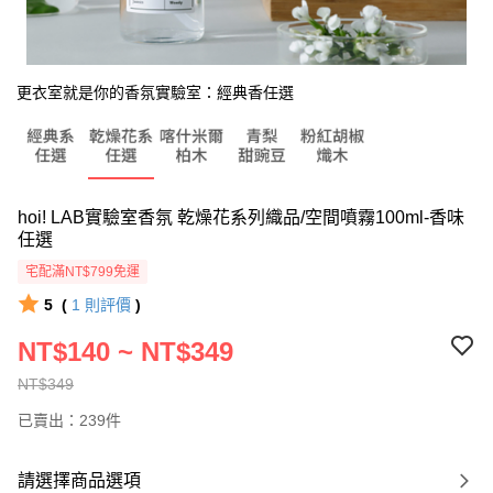
更衣室就是你的香氛實驗室：經典香任選
hoi! LAB實驗室香氛 乾燥花系列織品/空間噴霧100ml-香味
任選
宅配滿NT$799免運
5
(
1
則評價
)
NT$140 ~ NT$349
NT$349
已賣出：239件
請選擇商品選項