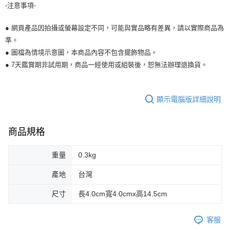
-注意事項-
● 網頁產品因拍攝或螢幕設定不同，可能與實品略有差異，請以實際商品為
準。
● 圖檔為情境示意圖，本商品內容不包含擺飾物品。
● 7天鑑賞期非試用期，商品一經使用或組裝後，恕無法辦理退換貨。
顯示電腦版詳細說明
商品規格
重量
0.3kg
產地
台灣
尺寸
長4.0cm寬4.0cmx高14.5cm
客服