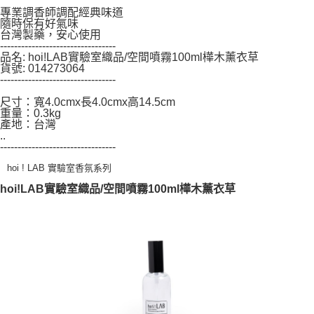
３．未成年的使用者請事先徵得法定代理人或監護人之同意方可使用
專業調香師調配經典味道
「AFTEE先享後付」，若未經同意申辦者引起之損失，本公司不負相關責
隨時保有好氣味
任。
台灣製藥，安心使用
４．使用「AFTEE先享後付」時，將依據個別帳號之用戶狀況，依本公司即
---------------------------------
時審查核予不同之上限額度；若仍有額度不足之情形，本公司將視審查結果
品名: hoi!LAB實驗室織品/空間噴霧100ml樺木薰衣草
請求用戶進行身份認證。
貨號: 014273064
５．嚴禁一人註冊多個帳號或使用他人資訊註冊。若發現惡意使用之情形，
---------------------------------
恩沛科技股份有限公司將有權停止該用戶之使用額度並採取法律行動。
尺寸：寬4.0cmx長4.0cmx高14.5cm
重量：0.3kg
產地：台灣
..
---------------------------------
hoi ! LAB 實驗室香氛系列
hoi!LAB實驗室織品/空間噴霧100ml樺木薰衣草