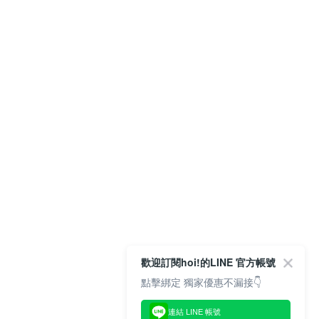
歡迎訂閱hoi!的LINE 官方帳號
點擊綁定 獨家優惠不漏接👇
連結 LINE 帳號