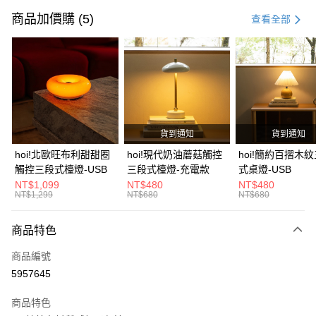
信用卡一次付款
商品加價購 (5)
查看全部
信用卡分期付款
3 期 0 利率 每期
NT$166
21家銀行
6 期 0 利率 每期
NT$83
21家銀行
合作金庫商業銀行
第一商業銀行
華南商業銀行
彰化商業銀行
合作金庫商業銀行
第一商業銀行
LINE Pay
上海商業儲蓄銀行
台北富邦商業銀行
華南商業銀行
彰化商業銀行
國泰世華商業銀行
兆豐國際商業銀行
貨到通知
貨到通知
Apple Pay
上海商業儲蓄銀行
台北富邦商業銀行
臺灣中小企業銀行
台中商業銀行
國泰世華商業銀行
兆豐國際商業銀行
hoi!北歐旺布利甜甜圈
hoi!現代奶油蘑菇觸控
hoi!簡約百摺木
匯豐（台灣）商業銀行
華泰商業銀行
街口支付
臺灣中小企業銀行
台中商業銀行
觸控三段式檯燈-USB
三段式檯燈-充電款
式桌燈-USB
聯邦商業銀行
遠東國際商業銀行
匯豐（台灣）商業銀行
華泰商業銀行
NT$1,099
NT$480
NT$480
AFTEE先享後付
元大商業銀行
永豐商業銀行
NT$1,299
NT$680
NT$680
聯邦商業銀行
遠東國際商業銀行
玉山商業銀行
星展（台灣）商業銀行
相關說明
元大商業銀行
永豐商業銀行
台新國際商業銀行
中國信託商業銀行
【關於「AFTEE先享後付」】
玉山商業銀行
星展（台灣）商業銀行
商品特色
台灣樂天信用卡公司
AFTEE先享後付是「在收到商品之後才付款」的支付方式。 讓您購物簡單
台新國際商業銀行
中國信託商業銀行
運送方式
便利好安心！
商品編號
台灣樂天信用卡公司
１．簡單：不需註冊會員、不需綁卡、不需儲值。
宅配(特定地區需額外加收大型家具運費，將以電話告知)
5957645
２．便利：只要手機號碼，簡訊認證，即可結帳。
每筆NT$99，滿NT$799(含以上)免運費
３．安心：先確認商品／服務後，再付款。
商品特色
【「AFTEE先享後付」結帳流程】