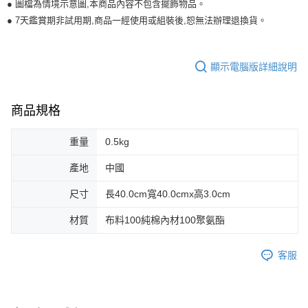
● 圖檔為情境示意圖,本商品內容不包含擺飾物品。
● 7天鑑賞期非試用期,商品一經使用或組裝後,恕無法辦理退換貨。
顯示電腦版詳細說明
商品規格
重量
0.5kg
產地
中國
尺寸
長40.0cm寬40.0cmx高3.0cm
材質
布料100純棉內材100聚氨酯
客服