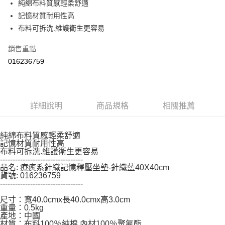
純綿布料質感輕柔舒適
１．於結帳方式選擇「AFTEE先享後付」後，將跳轉至「AFTEE先享後付」
記憶材質耐用性高
結帳頁面，進行簡訊認證並確認金額後，即可完成結帳。
２．訂單成立數日內，您將收到繳費通知簡訊。
布料可拆洗.維護衛生更容易
３．收到繳費通知簡訊後14天內，點擊此簡訊中的連結，可透過四大超商／
ATM／網路銀行／等多元方式進行付款，方視為交易完成。
銷售重點
※ 請注意：結帳手續完成當下不需立刻繳費，但若您需要取消訂單，請聯絡
016236759
購買商品的店家。未經商家同意取消之訂單仍視為有效，需透過AFTEE先享
後付繳納相關費用。
※ 交易是否成功請以「AFTEE先享後付 」之結帳頁面顯示為準，若有關於
是否繳費成功／繳費後需取消欲退款等相關疑問，請聯繫「AFTEE先享後付
客戶支援中心」
https://netprotections.freshdesk.com/support/home
詳細說明
商品規格
相關推薦
【注意事項】
１．透過由恩沛科技股份有限公司提供之「AFTEE先享後付」服務完成之交
易，需依本服務之必要範圍內提供個人資料，並將交易相關給付款項請求債
純綿布料質感輕柔舒適
記憶材質耐用性高
權轉讓予恩沛科技股份有限公司。
布料可拆洗.維護衛生更容易
２．關於個人資料處理事宜，請瀏覽以下網址：
---------------------------------
https://aftee.tw/terms/#terms3
品名: 療癒系針織記憶釋壓坐墊-針織藍40X40cm
３．未成年的使用者請事先徵得法定代理人或監護人之同意方可使用
貨號: 016236759
「AFTEE先享後付」，若未經同意申辦者引起之損失，本公司不負相關責
---------------------------------
任。
４．使用「AFTEE先享後付」時，將依據個別帳號之用戶狀況，依本公司即
尺寸：寬40.0cmx長40.0cmx高3.0cm
時審查核予不同之上限額度；若仍有額度不足之情形，本公司將視審查結果
重量：0.5kg
產地：中國
請求用戶進行身份認證。
材質：布料100％純棉 內材100％聚氨酯
５．嚴禁一人註冊多個帳號或使用他人資訊註冊。若發現惡意使用之情形，