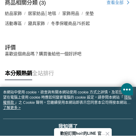
商品相關分類 (3)
查看全部
紡品家飾
居家紡品│地毯
家飾用品
坐墊
活動專區
寢具家飾
冬季保暖商品75折起
評價
喜歡這個商品嗎？購買後給他一個好評吧
本分類熱銷
全站排行
本網站中使用 cookie，欲查詢有關本網站使用 cookie 方式之詳情，及若您不希
熱門標籤
望在電腦上使用 cookie 時應如何變更電腦的 cookie 設定，請參閱本網站「
隱私
權條款
」之 Cookie 聲明。您繼續使用本網站即表示您同意本公司得按本網站使
用條款之 Cookie 聲明使用 cookie。
了解更多 >
我知道了
歡迎訂閱hoi!的LINE 官方帳號