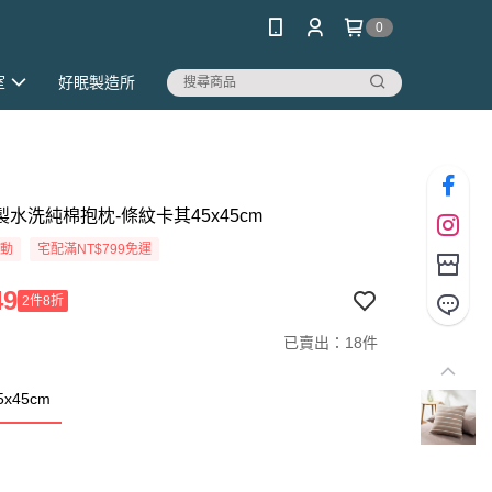
0
室
好眠製造所
灣製水洗純棉抱枕-條紋卡其45x45cm
活動
宅配滿NT$799免運
49
2件8折
已賣出：18件
x45cm