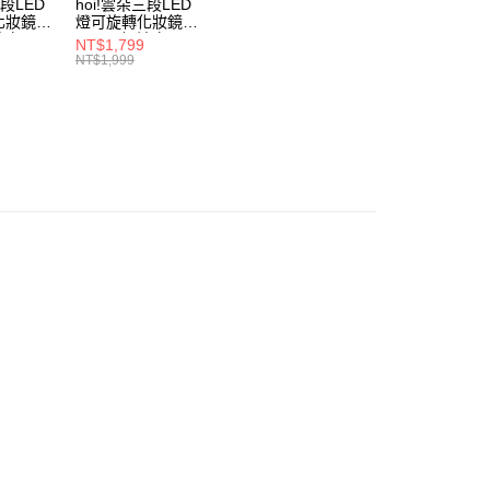
三段LED
hoi!雲朵三段LED
項】
化妝鏡
燈可旋轉化妝鏡
恩沛科技股份有限公司提供之「AFTEE先享後付」服務完成之
奶油白
30*43-奶油白
NT$1,799
依本服務之必要範圍內提供個人資料，並將交易相關給付款項請
NT$1,999
讓予恩沛科技股份有限公司。
個人資料處理事宜，請瀏覽以下網址：
ee.tw/terms/#terms3
年的使用者請事先徵得法定代理人或監護人之同意方可使用
E先享後付」，若未經同意申辦者引起之損失，本公司不負相關責
AFTEE先享後付」時，將依據個別帳號之用戶狀況，依本公司
核予不同之上限額度；若仍有額度不足之情形，本公司將視審查
用戶進行身份認證。
一人註冊多個帳號或使用他人資訊註冊。若發現惡意使用之情
科技股份有限公司將有權停止該用戶之使用額度並採取法律行