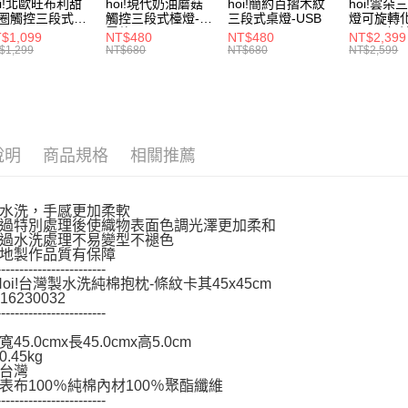
oi!北歐旺布利甜
hoi!現代奶油蘑菇
hoi!簡約百摺木紋
hoi!雲朵
【注意事
圈觸控三段式檯
觸控三段式檯燈-充
三段式桌燈-USB
燈可旋轉
１．透過由
-USB
電款
45*58-
$1,099
NT$480
NT$480
NT$2,399
交易，需
$1,299
NT$680
NT$680
NT$2,599
求債權轉
２．關於
https://aft
３．未成
「AFTE
任。
說明
商品規格
相關推薦
４．使用「
即時審查
結果請求
水洗，手感更加柔軟
５．嚴禁
過特別處理後使織物表面色調光澤更加柔和
形，恩沛
過水洗處理不易變型不褪色
動。
地製作品質有保障
------------------------
Hoi!台灣製水洗純棉抱枕-條紋卡其45x45cm
16230032
------------------------
45.0cmx長45.0cmx高5.0cm
.45kg
台灣
表布100％純棉內材100％聚酯纖維
------------------------