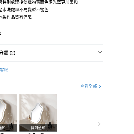
過特別處理後使織物表面色調光澤更加柔和
華商業銀行
兆豐國際商業銀行
台灣）商業銀行
華泰商業銀行
小企業銀行
台中商業銀行
過水洗處理不易變型不褪色
業銀行
遠東國際商業銀行
台灣）商業銀行
華泰商業銀行
地製作品質有保障
享後付
業銀行
永豐商業銀行
業銀行
遠東國際商業銀行
業銀行
星展（台灣）商業銀行
業銀行
永豐商業銀行
FTEE先享後付」】
際商業銀行
中國信託商業銀行
2
業銀行
星展（台灣）商業銀行
先享後付是「在收到商品之後才付款」的支付方式。 讓您購物簡單
天信用卡公司
際商業銀行
中國信託商業銀行
心！
天信用卡公司
：不需註冊會員、不需綁卡、不需儲值。
類 (2)
：只要手機號碼，簡訊認證，即可結帳。
地區需額外加收大型家具運費，將以電話告知)
：先確認商品／服務後，再付款。
9，滿NT$799(含以上)免運費
居家紡品│地毯
家飾用品
抱枕｜抱枕套
EE先享後付」結帳流程】
客服
方式選擇「AFTEE先享後付」後，將跳轉至「AFTEE先享後
寢具家飾
療癒系抱枕2件享折扣
頁面，進行簡訊認證並確認金額後，即可完成結帳。
成立數日內，您將收到繳費通知簡訊。
查看全部
費通知簡訊後14天內，點擊此簡訊中的連結，可透過四大超商
網路銀行／等多元方式進行付款，方視為交易完成。
：結帳手續完成當下不需立刻繳費，但若您需要取消訂單，請聯
的店家。未經商家同意取消之訂單仍視為有效，需透過AFTEE
繳納相關費用。
否成功請以「AFTEE先享後付 」之結帳頁面顯示為準，若有關於
功／繳費後需取消欲退款等相關疑問，請聯繫「AFTEE先享後
援中心」
https://netprotections.freshdesk.com/support/home
通知
貨到通知