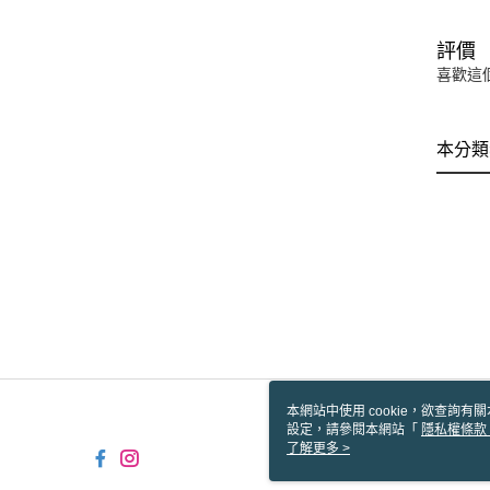
評價
喜歡這
本分類
本網站中使用 cookie，欲查詢有關
設定，請參閱本網站「
隱私權條款
使用 cookie。
了解更多 >