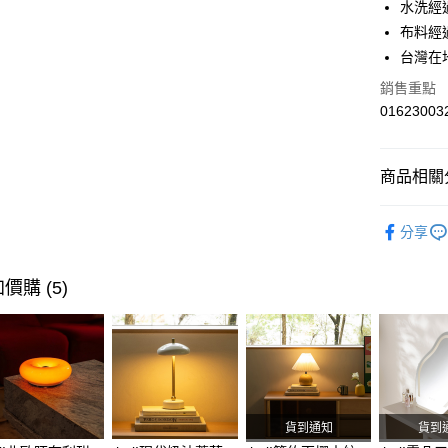
水洗經
國泰世
匯豐（
街口支付
臺灣中
布料經
聯邦商
匯豐（
台灣在
AFTEE先
元大商
聯邦商
玉山商
相關說明
銷售重點
元大商
【關於「A
台新國
01623003
玉山商
AFTEE
台灣樂
台新國
便利好安
運送方式
台灣樂
１．簡單
商品相關分
２．便利
宅配(特定
３．安心
每筆NT$9
紡品家飾
【「AFT
分享
活動專區
１．於結帳
付」結帳
２．訂單
價購 (5)
３．收到繳
／ATM／
※ 請注意
絡購買商品
先享後付
※ 交易是
是否繳費成
付客戶支
貨到通知
貨到