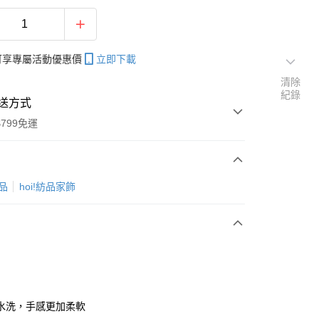
帳可享專屬活動優惠價
立即下載
清除
紀錄
送方式
799免運
次付款
商品
hoi!紡品家飾
期付款
0 利率 每期
NT$83
21家銀行
0 利率 每期
NT$41
21家銀行
庫商業銀行
第一商業銀行
業銀行
彰化商業銀行
庫商業銀行
第一商業銀行
業儲蓄銀行
台北富邦商業銀行
業銀行
彰化商業銀行
華商業銀行
兆豐國際商業銀行
水洗，手感更加柔軟
業儲蓄銀行
台北富邦商業銀行
小企業銀行
台中商業銀行