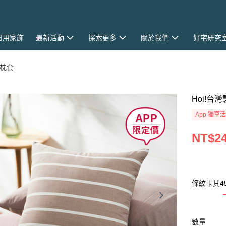
日用家飾
最新活動
探索更多
關於我們
好宅研究
枕套
Hoi!台
App 獨享
NT$2
條紋卡其45
數量