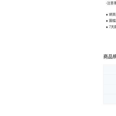
-注意
● 網
● 圖
● 7
商品