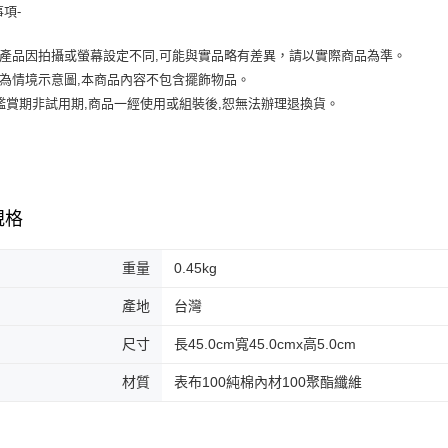
事項-
頁產品因拍攝或螢幕設定不同,可能與實品略有差異，請以實際商品為準。
檔為情境示意圖,本商品內容不包含擺飾物品。
天鑑賞期非試用期,商品一經使用或組裝後,恕無法辦理退換貨。
規格
重量
0.45kg
產地
台灣
尺寸
長45.0cm寬45.0cmx高5.0cm
材質
表布100純棉內材100聚酯纖維