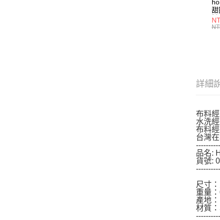
h
甜
燈
NT
NT
詳細
布料經
水洗經
布料經
台灣在
---------
品名: 
貨號: 0
---------
尺寸：寬
重量：0
產地：
材質：
---------