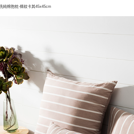
水洗純棉抱枕-條紋卡其45x45cm