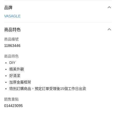
元大商業銀行
永豐商業銀行
台新國際商業銀行
中國信託商業銀行
【關於「AFTEE先享後付」】
玉山商業銀行
星展（台灣）商業銀行
品牌
台灣樂天信用卡公司
AFTEE先享後付是「在收到商品之後才付款」的支付方式。 讓您購物簡單
台新國際商業銀行
中國信託商業銀行
運送方式
便利好安心！
VASAGLE
台灣樂天信用卡公司
１．簡單：不需註冊會員、不需綁卡、不需儲值。
宅配(特定地區需額外加收大型家具運費，將以電話告知)
２．便利：只要手機號碼，簡訊認證，即可結帳。
每筆NT$99，滿NT$799(含以上)免運費
３．安心：先確認商品／服務後，再付款。
商品特色
【「AFTEE先享後付」結帳流程】
商品編號
１．於結帳方式選擇「AFTEE先享後付」後，將跳轉至「AFTEE先享後付」
11863446
結帳頁面，進行簡訊認證並確認金額後，即可完成結帳。
２．訂單成立數日內，您將收到繳費通知簡訊。
商品特色
３．收到繳費通知簡訊後14天內，點擊此簡訊中的連結，可透過四大超商／
ATM／網路銀行／等多元方式進行付款，方視為交易完成。
DIY
※ 請注意：結帳手續完成當下不需立刻繳費，但若您需要取消訂單，請聯絡
精美外觀
購買商品的店家。未經商家同意取消之訂單仍視為有效，需透過AFTEE先享
好清潔
後付繳納相關費用。
※ 交易是否成功請以「AFTEE先享後付 」之結帳頁面顯示為準，若有關於
加厚金屬框架
是否繳費成功／繳費後需取消欲退款等相關疑問，請聯繫「AFTEE先享後付
特別訂購商品，預定訂單受理後15個工作日出貨
客戶支援中心」
https://netprotections.freshdesk.com/support/home
【注意事項】
銷售重點
１．透過由恩沛科技股份有限公司提供之「AFTEE先享後付」服務完成之交
014423095
易，需依本服務之必要範圍內提供個人資料，並將交易相關給付款項請求債
權轉讓予恩沛科技股份有限公司。