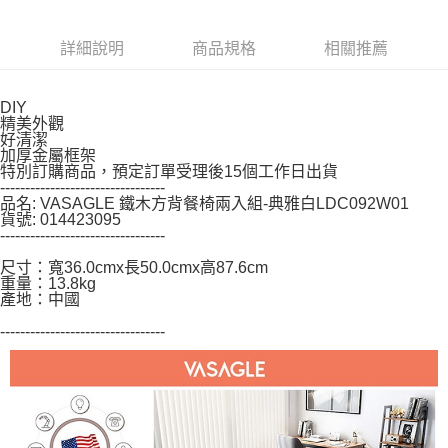
２．關於個人資料處理事宜，請瀏覽以下網址：
https://aftee.tw/terms/#terms3
３．未成年的使用者請事先徵得法定代理人或監護人之同意方可使用
詳細說明
商品規格
相關推薦
「AFTEE先享後付」，若未經同意申辦者引起之損失，本公司不負相關責
任。
４．使用「AFTEE先享後付」時，將依據個別帳號之用戶狀況，依本公司即
DIY
時審查核予不同之上限額度；若仍有額度不足之情形，本公司將視審查結果
精美外觀
請求用戶進行身份認證。
好清潔
５．嚴禁一人註冊多個帳號或使用他人資訊註冊。若發現惡意使用之情形，
加厚金屬框架
恩沛科技股份有限公司將有權停止該用戶之使用額度並採取法律行動。
特別訂購商品，預定訂單受理後15個工作日出貨
---------------------------------
品名: VASAGLE 鐵木方背餐椅兩入組-典雅白LDC092W01
貨號: 014423095
---------------------------------
尺寸：寬36.0cmx長50.0cmx高87.6cm
重量：13.8kg
產地：中國
---------------------------------