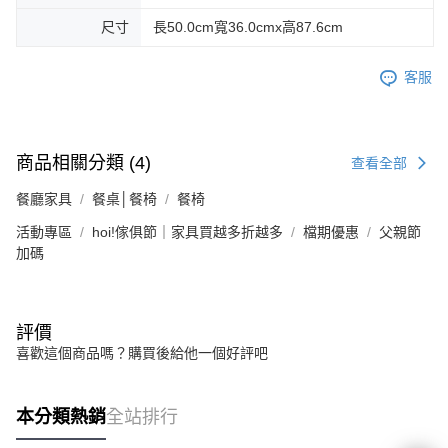
尺寸
長50.0cm寬36.0cmx高87.6cm
客服
商品相關分類 (4)
查看全部
餐廳家具
餐桌│餐椅
餐椅
活動專區
hoi!傢俱節｜家具買越多折越多
檔期優惠
父親節
加碼
評價
喜歡這個商品嗎？購買後給他一個好評吧
本分類熱銷
全站排行