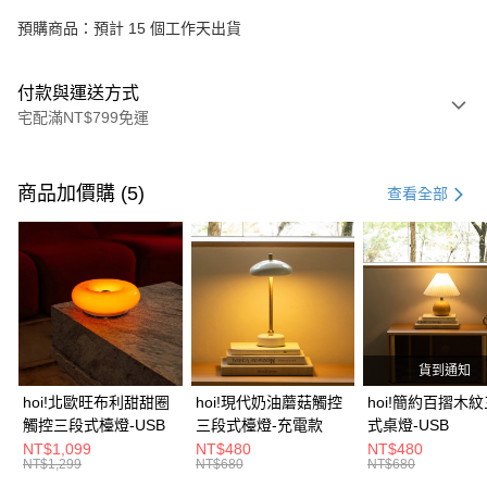
預購商品：預計 15 個工作天出貨
付款與運送方式
宅配滿NT$799免運
付款方式
信用卡一次付款
商品加價購 (5)
查看全部
信用卡分期付款
3 期 0 利率 每期
NT$666
21家銀行
6 期 0 利率 每期
NT$333
21家銀行
合作金庫商業銀行
第一商業銀行
華南商業銀行
彰化商業銀行
合作金庫商業銀行
第一商業銀行
LINE Pay
上海商業儲蓄銀行
台北富邦商業銀行
華南商業銀行
彰化商業銀行
國泰世華商業銀行
兆豐國際商業銀行
貨到通知
Apple Pay
上海商業儲蓄銀行
台北富邦商業銀行
臺灣中小企業銀行
台中商業銀行
國泰世華商業銀行
兆豐國際商業銀行
hoi!北歐旺布利甜甜圈
hoi!現代奶油蘑菇觸控
hoi!簡約百摺木
匯豐（台灣）商業銀行
華泰商業銀行
街口支付
臺灣中小企業銀行
台中商業銀行
觸控三段式檯燈-USB
三段式檯燈-充電款
式桌燈-USB
聯邦商業銀行
遠東國際商業銀行
匯豐（台灣）商業銀行
華泰商業銀行
NT$1,099
NT$480
NT$480
AFTEE先享後付
元大商業銀行
永豐商業銀行
NT$1,299
NT$680
NT$680
聯邦商業銀行
遠東國際商業銀行
玉山商業銀行
星展（台灣）商業銀行
相關說明