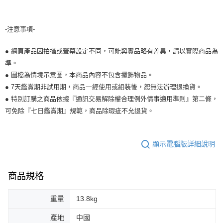
-注意事項-
● 網頁產品因拍攝或螢幕設定不同，可能與實品略有差異，請以實際商品為
準。
● 圖檔為情境示意圖，本商品內容不包含擺飾物品。
● 7天鑑賞期非試用期，商品一經使用或組裝後，恕無法辦理退換貨。
● 特別訂購之商品依據『通訊交易解除權合理例外情事適用準則』第二條，
可免除『七日鑑賞期』規範，商品除瑕疵不允退貨。
顯示電腦版詳細說明
商品規格
重量
13.8kg
產地
中國