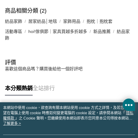
商品相關分類 (2)
紡品家飾
居家紡品│地毯
家飾用品
抱枕｜抱枕套
活動專區
hoi!傢俱節｜家具買越多折越多
新品推薦
紡品家
飾
評價
喜歡這個商品嗎？購買後給他一個好評吧
本分類熱銷
全站排行
本網站中使用 cookie，欲查詢有關本網站使用 cookie 方式之詳情，及若您不希
熱門標籤
望在電腦上使用 cookie 時應如何變更電腦的 cookie 設定，請參閱本網站「
隱私
權條款
」之 Cookie 聲明。您繼續使用本網站即表示您同意本公司得按本網站使
用條款之 Cookie 聲明使用 cookie。
了解更多 >