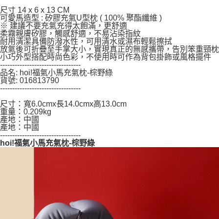
５．嚴禁一人註冊多個帳號或使用他人資訊註冊。若發現惡意使用之情形，
尺寸 14 x 6 x 13 CM
恩沛科技股份有限公司將有權停止該用戶之使用額度並採取法律行動。
可愛馬造型 : 矽膠充氣U型枕 ( 100% 聚酯纖維 )
※ 建議不要充氣充得太飽滿，更舒適
柔霧親膚矽膠，觸感舒適，不易沾染指紋
耐用清潔具備防潑水性，可用清水或濕布輕鬆擦拭
放氣後可折疊至手掌大小，實現真正的無感攜帶，告別笨重頸枕
小巧外型搭配時尚色彩，不使用時可作為背包掛飾或風格擺件
---------------------------------
品名: hoi!福氣小馬充氣枕-棕野綠
貨號: 016813790
---------------------------------
尺寸：寬6.0cmx長14.0cmx高13.0cm
重量：0.209kg
產地：中國
產地：中國
---------------------------------
hoi!福氣小馬充氣枕-棕野綠