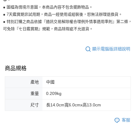
● 圖檔為情境示意圖，本商品內容不包含擺飾物品。
● 7天鑑賞期非試用期，商品一經使用或組裝後，恕無法辦理退換貨。
● 特別訂購之商品依據『通訊交易解除權合理例外情事適用準則』第二條，
可免除『七日鑑賞期』規範，商品除瑕疵不允退貨。
顯示電腦版詳細說明
商品規格
產地
中國
重量
0.209kg
尺寸
長14.0cm寬6.0cmx高13.0cm
客服