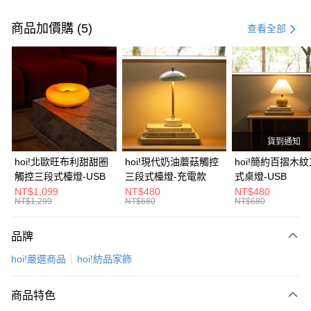
付款方式
信用卡一次付款
商品加價購 (5)
查看全部
信用卡分期付款
3 期 0 利率 每期
NT$166
21家銀行
6 期 0 利率 每期
NT$83
21家銀行
合作金庫商業銀行
第一商業銀行
華南商業銀行
彰化商業銀行
合作金庫商業銀行
第一商業銀行
LINE Pay
上海商業儲蓄銀行
台北富邦商業銀行
華南商業銀行
彰化商業銀行
國泰世華商業銀行
兆豐國際商業銀行
貨到通知
Apple Pay
上海商業儲蓄銀行
台北富邦商業銀行
臺灣中小企業銀行
台中商業銀行
國泰世華商業銀行
兆豐國際商業銀行
hoi!北歐旺布利甜甜圈
hoi!現代奶油蘑菇觸控
hoi!簡約百摺木
匯豐（台灣）商業銀行
華泰商業銀行
街口支付
臺灣中小企業銀行
台中商業銀行
觸控三段式檯燈-USB
三段式檯燈-充電款
式桌燈-USB
聯邦商業銀行
遠東國際商業銀行
匯豐（台灣）商業銀行
華泰商業銀行
NT$1,099
NT$480
NT$480
AFTEE先享後付
元大商業銀行
永豐商業銀行
NT$1,299
NT$680
NT$680
聯邦商業銀行
遠東國際商業銀行
玉山商業銀行
星展（台灣）商業銀行
相關說明
元大商業銀行
永豐商業銀行
台新國際商業銀行
中國信託商業銀行
【關於「AFTEE先享後付」】
玉山商業銀行
星展（台灣）商業銀行
品牌
台灣樂天信用卡公司
AFTEE先享後付是「在收到商品之後才付款」的支付方式。 讓您購物簡單
台新國際商業銀行
中國信託商業銀行
運送方式
便利好安心！
hoi!嚴選商品
hoi!紡品家飾
台灣樂天信用卡公司
１．簡單：不需註冊會員、不需綁卡、不需儲值。
宅配(特定地區需額外加收大型家具運費，將以電話告知)
２．便利：只要手機號碼，簡訊認證，即可結帳。
每筆NT$99，滿NT$799(含以上)免運費
３．安心：先確認商品／服務後，再付款。
商品特色