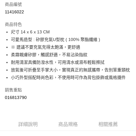
【「AFTEE先享後付」結帳流程】
商品編號
１．於結帳方式選擇「AFTEE先享後付」後，將跳轉至「AFTEE先享後付」
11416022
結帳頁面，進行簡訊認證並確認金額後，即可完成結帳。
２．訂單成立數日內，您將收到繳費通知簡訊。
商品特色
３．收到繳費通知簡訊後14天內，點擊此簡訊中的連結，可透過四大超商／
ATM／網路銀行／等多元方式進行付款，方視為交易完成。
尺寸 14 x 6 x 13 CM
※ 請注意：結帳手續完成當下不需立刻繳費，但若您需要取消訂單，請聯絡
可愛馬造型 : 矽膠充氣U型枕 ( 100% 聚酯纖維 )
購買商品的店家。未經商家同意取消之訂單仍視為有效，需透過AFTEE先享
※ 建議不要充氣充得太飽滿，更舒適
後付繳納相關費用。
※ 交易是否成功請以「AFTEE先享後付 」之結帳頁面顯示為準，若有關於
柔霧親膚矽膠，觸感舒適，不易沾染指紋
是否繳費成功／繳費後需取消欲退款等相關疑問，請聯繫「AFTEE先享後付
耐用清潔具備防潑水性，可用清水或濕布輕鬆擦拭
客戶支援中心」
https://netprotections.freshdesk.com/support/home
放氣後可折疊至手掌大小，實現真正的無感攜帶，告別笨重頸枕
【注意事項】
小巧外型搭配時尚色彩，不使用時可作為背包掛飾或風格擺件
１．透過由恩沛科技股份有限公司提供之「AFTEE先享後付」服務完成之交
易，需依本服務之必要範圍內提供個人資料，並將交易相關給付款項請求債
銷售重點
權轉讓予恩沛科技股份有限公司。
２．關於個人資料處理事宜，請瀏覽以下網址：
016813790
https://aftee.tw/terms/#terms3
３．未成年的使用者請事先徵得法定代理人或監護人之同意方可使用
「AFTEE先享後付」，若未經同意申辦者引起之損失，本公司不負相關責
任。
４．使用「AFTEE先享後付」時，將依據個別帳號之用戶狀況，依本公司即
詳細說明
商品規格
相關推薦
時審查核予不同之上限額度；若仍有額度不足之情形，本公司將視審查結果
請求用戶進行身份認證。