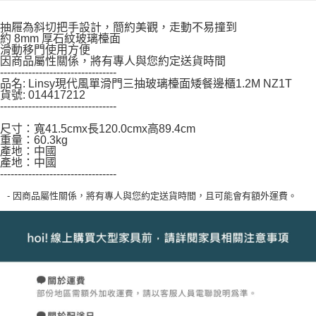
「AFTEE先享後付」，若未經同意申辦者引起之損失，本公司不負相關責
任。
抽屜為斜切把手設計，簡約美觀，走動不易撞到
４．使用「AFTEE先享後付」時，將依據個別帳號之用戶狀況，依本公司即
約 8mm 厚石紋玻璃檯面
滑動移門使用方便
時審查核予不同之上限額度；若仍有額度不足之情形，本公司將視審查結果
因商品屬性關係，將有專人與您約定送貨時間
請求用戶進行身份認證。
---------------------------------
５．嚴禁一人註冊多個帳號或使用他人資訊註冊。若發現惡意使用之情形，
品名: Linsy現代風單滑門三抽玻璃檯面矮餐邊櫃1.2M NZ1T
恩沛科技股份有限公司將有權停止該用戶之使用額度並採取法律行動。
貨號: 014417212
---------------------------------
尺寸：寬41.5cmx長120.0cmx高89.4cm
重量：60.3kg
產地：中國
產地：中國
---------------------------------
- 因商品屬性關係，將有專人與您約定送貨時間，且可能會有額外運費。