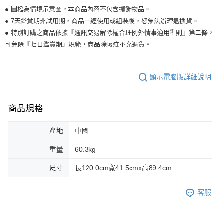
● 圖檔為情境示意圖，本商品內容不包含擺飾物品。
● 7天鑑賞期非試用期，商品一經使用或組裝後，恕無法辦理退換貨。
● 特別訂購之商品依據『通訊交易解除權合理例外情事適用準則』第二條，
可免除『七日鑑賞期』規範，商品除瑕疵不允退貨。
顯示電腦版詳細說明
商品規格
產地
中國
重量
60.3kg
尺寸
長120.0cm寬41.5cmx高89.4cm
客服