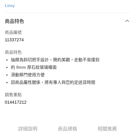
台新國際商業銀行
中國信託商業銀行
運送方式
便利好安心！
Linsy
台灣樂天信用卡公司
１．簡單：不需註冊會員、不需綁卡、不需儲值。
宅配(特定地區需額外加收大型家具運費，將以電話告知)
２．便利：只要手機號碼，簡訊認證，即可結帳。
每筆NT$99，滿NT$799(含以上)免運費
３．安心：先確認商品／服務後，再付款。
商品特色
【「AFTEE先享後付」結帳流程】
商品編號
１．於結帳方式選擇「AFTEE先享後付」後，將跳轉至「AFTEE先享後付」
11337274
結帳頁面，進行簡訊認證並確認金額後，即可完成結帳。
２．訂單成立數日內，您將收到繳費通知簡訊。
商品特色
３．收到繳費通知簡訊後14天內，點擊此簡訊中的連結，可透過四大超商／
ATM／網路銀行／等多元方式進行付款，方視為交易完成。
抽屜為斜切把手設計，簡約美觀，走動不易撞到
※ 請注意：結帳手續完成當下不需立刻繳費，但若您需要取消訂單，請聯絡
約 8mm 厚石紋玻璃檯面
購買商品的店家。未經商家同意取消之訂單仍視為有效，需透過AFTEE先享
滑動移門使用方便
後付繳納相關費用。
※ 交易是否成功請以「AFTEE先享後付 」之結帳頁面顯示為準，若有關於
因商品屬性關係，將有專人與您約定送貨時間
是否繳費成功／繳費後需取消欲退款等相關疑問，請聯繫「AFTEE先享後付
客戶支援中心」
https://netprotections.freshdesk.com/support/home
銷售重點
【注意事項】
014417212
１．透過由恩沛科技股份有限公司提供之「AFTEE先享後付」服務完成之交
易，需依本服務之必要範圍內提供個人資料，並將交易相關給付款項請求債
權轉讓予恩沛科技股份有限公司。
２．關於個人資料處理事宜，請瀏覽以下網址：
詳細說明
商品規格
相關推薦
https://aftee.tw/terms/#terms3
３．未成年的使用者請事先徵得法定代理人或監護人之同意方可使用