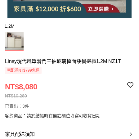
1.2M
Linsy現代風單滑門三抽玻璃檯面矮餐邊櫃1.2M NZ1T
宅配滿NT$799免運
NT$8,080
NT$10,280
已賣出：3件
客約商品：請於結帳時在備註欄位填寫可收貨日期
家具配送須知