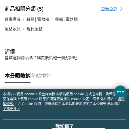
商品相關分類 (5)
查看全部
餐廳家具
餐櫃│電器櫃
餐櫃│電器櫃
風格家具
現代風格
評價
喜歡這個商品嗎？購買後給他一個好評吧
本分類熱銷
全站排行
本網站中使用 cookie，欲查詢有關本網站使用 cookie 方式之詳情，及若您不希
熱門標籤
望在電腦上使用 cookie 時應如何變更電腦的 cookie 設定，請參閱本網站「
隱私
權條款
」之 Cookie 聲明。您繼續使用本網站即表示您同意本公司得按本網站使
用條款之 Cookie 聲明使用 cookie。
了解更多 >
我知道了