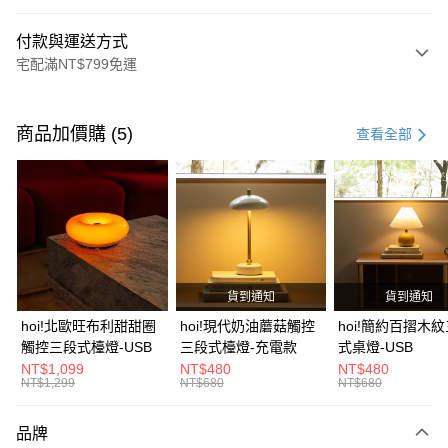
付款與運送方式
宅配滿NT$799免運
付款方式
信用卡一次付款
商品加價購 (5)
查看全部
信用卡分期付款
3 期 0 利率 每期
NT$2,693
21家銀行
6 期 0 利率 每期
NT$1,346
21家銀行
合作金庫商業銀行
第一商業銀行
華南商業銀行
彰化商業銀行
合作金庫商業銀行
第一商業銀行
LINE Pay
上海商業儲蓄銀行
台北富邦商業銀行
華南商業銀行
彰化商業銀行
國泰世華商業銀行
兆豐國際商業銀行
貨到通知
貨到通知
Apple Pay
上海商業儲蓄銀行
台北富邦商業銀行
臺灣中小企業銀行
台中商業銀行
國泰世華商業銀行
兆豐國際商業銀行
hoi!北歐旺布利甜甜圈
hoi!現代奶油蘑菇觸控
hoi!簡約百摺木
匯豐（台灣）商業銀行
華泰商業銀行
街口支付
臺灣中小企業銀行
台中商業銀行
觸控三段式檯燈-USB
三段式檯燈-充電款
式桌燈-USB
聯邦商業銀行
遠東國際商業銀行
匯豐（台灣）商業銀行
華泰商業銀行
NT$1,099
NT$480
NT$480
AFTEE先享後付
元大商業銀行
永豐商業銀行
NT$1,299
NT$680
NT$680
聯邦商業銀行
遠東國際商業銀行
玉山商業銀行
星展（台灣）商業銀行
相關說明
元大商業銀行
永豐商業銀行
台新國際商業銀行
中國信託商業銀行
【關於「AFTEE先享後付」】
玉山商業銀行
星展（台灣）商業銀行
品牌
台灣樂天信用卡公司
AFTEE先享後付是「在收到商品之後才付款」的支付方式。 讓您購物簡單