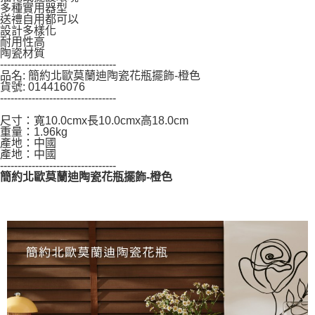
多種實用器型
５．嚴禁一人註冊多個帳號或使用他人資訊註冊。若發現惡意使用之情形，
送禮自用都可以
恩沛科技股份有限公司將有權停止該用戶之使用額度並採取法律行動。
設計多樣化
耐用性高
陶瓷材質
---------------------------------
品名: 簡約北歐莫蘭迪陶瓷花瓶擺飾-橙色
貨號: 014416076
---------------------------------
尺寸：寬10.0cmx長10.0cmx高18.0cm
重量：1.96kg
產地：中國
產地：中國
---------------------------------
簡約北歐莫蘭迪陶瓷花瓶擺飾-橙色