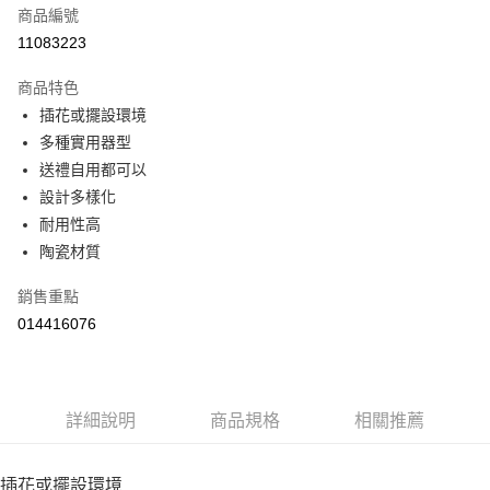
【「AFTEE先享後付」結帳流程】
商品編號
１．於結帳方式選擇「AFTEE先享後付」後，將跳轉至「AFTEE先享後付」
11083223
結帳頁面，進行簡訊認證並確認金額後，即可完成結帳。
２．訂單成立數日內，您將收到繳費通知簡訊。
商品特色
３．收到繳費通知簡訊後14天內，點擊此簡訊中的連結，可透過四大超商／
ATM／網路銀行／等多元方式進行付款，方視為交易完成。
插花或擺設環境
※ 請注意：結帳手續完成當下不需立刻繳費，但若您需要取消訂單，請聯絡
多種實用器型
購買商品的店家。未經商家同意取消之訂單仍視為有效，需透過AFTEE先享
送禮自用都可以
後付繳納相關費用。
※ 交易是否成功請以「AFTEE先享後付 」之結帳頁面顯示為準，若有關於
設計多樣化
是否繳費成功／繳費後需取消欲退款等相關疑問，請聯繫「AFTEE先享後付
耐用性高
客戶支援中心」
https://netprotections.freshdesk.com/support/home
陶瓷材質
【注意事項】
１．透過由恩沛科技股份有限公司提供之「AFTEE先享後付」服務完成之交
銷售重點
易，需依本服務之必要範圍內提供個人資料，並將交易相關給付款項請求債
014416076
權轉讓予恩沛科技股份有限公司。
２．關於個人資料處理事宜，請瀏覽以下網址：
https://aftee.tw/terms/#terms3
３．未成年的使用者請事先徵得法定代理人或監護人之同意方可使用
「AFTEE先享後付」，若未經同意申辦者引起之損失，本公司不負相關責
詳細說明
商品規格
相關推薦
任。
４．使用「AFTEE先享後付」時，將依據個別帳號之用戶狀況，依本公司即
時審查核予不同之上限額度；若仍有額度不足之情形，本公司將視審查結果
插花或擺設環境
請求用戶進行身份認證。