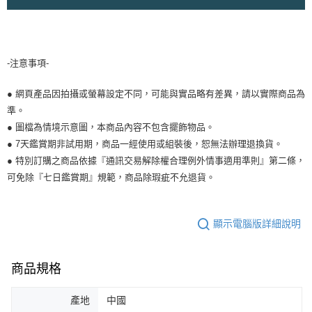
-注意事項-
● 網頁產品因拍攝或螢幕設定不同，可能與實品略有差異，請以實際商品為
準。
● 圖檔為情境示意圖，本商品內容不包含擺飾物品。
● 7天鑑賞期非試用期，商品一經使用或組裝後，恕無法辦理退換貨。
● 特別訂購之商品依據『通訊交易解除權合理例外情事適用準則』第二條，
可免除『七日鑑賞期』規範，商品除瑕疵不允退貨。
顯示電腦版詳細說明
商品規格
產地
中國