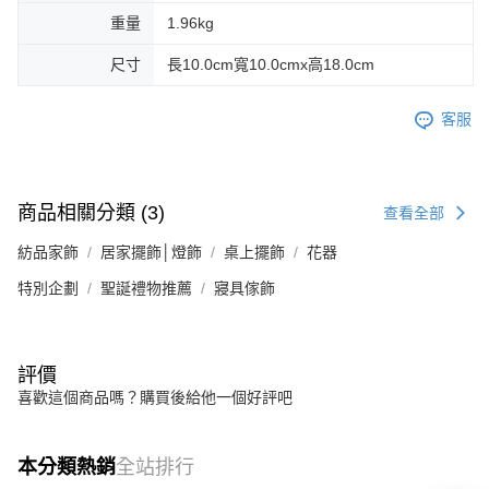
重量
1.96kg
尺寸
長10.0cm寬10.0cmx高18.0cm
客服
商品相關分類 (3)
查看全部
紡品家飾
居家擺飾│燈飾
桌上擺飾
花器
特別企劃
聖誕禮物推薦
寢具傢飾
評價
喜歡這個商品嗎？購買後給他一個好評吧
本分類熱銷
全站排行