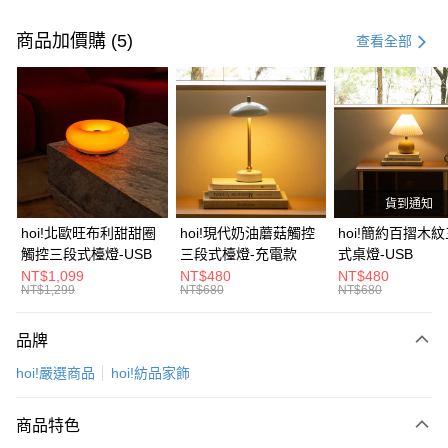
付款方式
信用卡一次付款
商品加價購 (5)
查看全部
信用卡分期付款
3 期 0 利率 每期
NT$179
21家銀行
6 期 0 利率 每期
NT$89
21家銀行
合作金庫商業銀行
第一商業銀行
華南商業銀行
彰化商業銀行
合作金庫商業銀行
第一商業銀行
LINE Pay
上海商業儲蓄銀行
台北富邦商業銀行
華南商業銀行
彰化商業銀行
國泰世華商業銀行
兆豐國際商業銀行
貨到通知
Apple Pay
上海商業儲蓄銀行
台北富邦商業銀行
臺灣中小企業銀行
台中商業銀行
國泰世華商業銀行
兆豐國際商業銀行
hoi!北歐旺布利甜甜圈
hoi!現代奶油蘑菇觸控
hoi!簡約百摺木
匯豐（台灣）商業銀行
華泰商業銀行
街口支付
臺灣中小企業銀行
台中商業銀行
觸控三段式檯燈-USB
三段式檯燈-充電款
式桌燈-USB
聯邦商業銀行
遠東國際商業銀行
匯豐（台灣）商業銀行
華泰商業銀行
NT$1,099
NT$480
NT$480
AFTEE先享後付
元大商業銀行
永豐商業銀行
NT$1,299
NT$680
NT$680
聯邦商業銀行
遠東國際商業銀行
玉山商業銀行
星展（台灣）商業銀行
相關說明
元大商業銀行
永豐商業銀行
台新國際商業銀行
中國信託商業銀行
【關於「AFTEE先享後付」】
玉山商業銀行
星展（台灣）商業銀行
品牌
台灣樂天信用卡公司
AFTEE先享後付是「在收到商品之後才付款」的支付方式。 讓您購物簡單
台新國際商業銀行
中國信託商業銀行
運送方式
便利好安心！
hoi!嚴選商品
hoi!紡品家飾
台灣樂天信用卡公司
１．簡單：不需註冊會員、不需綁卡、不需儲值。
宅配(特定地區需額外加收大型家具運費，將以電話告知)
２．便利：只要手機號碼，簡訊認證，即可結帳。
每筆NT$99，滿NT$799(含以上)免運費
３．安心：先確認商品／服務後，再付款。
商品特色