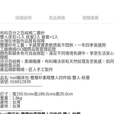
時審查核予不同之上限額度；若仍有額度不足之情形，本公司將視審查結果
請求用戶進行身份認證。
５．嚴禁一人註冊多個帳號或使用他人資訊註冊。若發現惡意使用之情形，
恩沛科技股份有限公司將有權停止該用戶之使用額度並採取法律行動。
詳細說明
商品規格
相關推薦
布料百分之百純棉二層紗
雙人床包×1入 枕套2入 被套×1入
台灣在地製作品質有保障
雙層紗布工藝，手感厚實柔軟透氣不悶熱，一年四季皆適用
工廠通過ISO國際品質管理認證
顏色新穎多色可自由搭配，滿足不同情境色調中，享受生活安心
睡眠
百分百純棉，柔細親膚，布料織法保有天然紋理及空氣感，如同
擁抱雲朵般
產品細節精細，匠人手工製作
---------------------------------
品名: hoi!賴床包-雙層紗素睡雙人四件組-雙人-秋實
貨號: 016812939
---------------------------------
尺寸：寬150.0cmx長186.0cmx高35.0cm
重量：1.8kg
產地：台灣
產地：台灣
---------------------------------