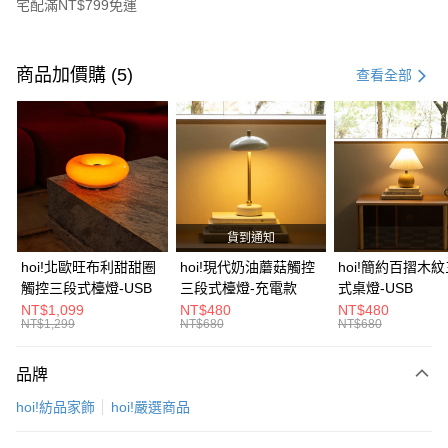
宅配滿NT$799免運
付款方式
信用卡一次付款
商品加價購 (5)
查看全部
信用卡分期付款
3 期 0 利率 每期
NT$894
21家銀行
6 期 0 利率 每期
NT$447
21家銀行
合作金庫商業銀行
第一商業銀行
華南商業銀行
彰化商業銀行
合作金庫商業銀行
第一商業銀行
LINE Pay
上海商業儲蓄銀行
台北富邦商業銀行
華南商業銀行
彰化商業銀行
國泰世華商業銀行
兆豐國際商業銀行
貨到通知
Apple Pay
上海商業儲蓄銀行
台北富邦商業銀行
臺灣中小企業銀行
台中商業銀行
國泰世華商業銀行
兆豐國際商業銀行
hoi!北歐旺布利甜甜圈
hoi!現代奶油蘑菇觸控
hoi!簡約百摺木
匯豐（台灣）商業銀行
華泰商業銀行
街口支付
臺灣中小企業銀行
台中商業銀行
觸控三段式檯燈-USB
三段式檯燈-充電款
式桌燈-USB
聯邦商業銀行
遠東國際商業銀行
匯豐（台灣）商業銀行
華泰商業銀行
NT$1,099
NT$480
NT$480
AFTEE先享後付
元大商業銀行
永豐商業銀行
NT$1,299
NT$680
NT$680
聯邦商業銀行
遠東國際商業銀行
玉山商業銀行
星展（台灣）商業銀行
相關說明
元大商業銀行
永豐商業銀行
台新國際商業銀行
中國信託商業銀行
【關於「AFTEE先享後付」】
玉山商業銀行
星展（台灣）商業銀行
品牌
台灣樂天信用卡公司
AFTEE先享後付是「在收到商品之後才付款」的支付方式。 讓您購物簡單
台新國際商業銀行
中國信託商業銀行
運送方式
便利好安心！
hoi!紡品家飾
hoi!嚴選商品
台灣樂天信用卡公司
１．簡單：不需註冊會員、不需綁卡、不需儲值。
宅配(特定地區需額外加收大型家具運費，將以電話告知)
２．便利：只要手機號碼，簡訊認證，即可結帳。