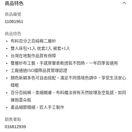
每筆NT$99，滿NT$799(含以上)免運費
３．安心：先確認商品／服務後，再付款。
商品特色
【「AFTEE先享後付」結帳流程】
商品編號
１．於結帳方式選擇「AFTEE先享後付」後，將跳轉至「AFTEE先享後付」
11081951
結帳頁面，進行簡訊認證並確認金額後，即可完成結帳。
２．訂單成立數日內，您將收到繳費通知簡訊。
商品特色
３．收到繳費通知簡訊後14天內，點擊此簡訊中的連結，可透過四大超商／
ATM／網路銀行／等多元方式進行付款，方視為交易完成。
布料百分之百純棉二層紗
※ 請注意：結帳手續完成當下不需立刻繳費，但若您需要取消訂單，請聯絡
雙人床包×1入 枕套2入 被套×1入
購買商品的店家。未經商家同意取消之訂單仍視為有效，需透過AFTEE先享
台灣在地製作品質有保障
後付繳納相關費用。
※ 交易是否成功請以「AFTEE先享後付 」之結帳頁面顯示為準，若有關於
雙層紗布工藝，手感厚實柔軟透氣不悶熱，一年四季皆適用
是否繳費成功／繳費後需取消欲退款等相關疑問，請聯繫「AFTEE先享後付
工廠通過ISO國際品質管理認證
客戶支援中心」
https://netprotections.freshdesk.com/support/home
顏色新穎多色可自由搭配，滿足不同情境色調中，享受生活安心
【注意事項】
睡眠
１．透過由恩沛科技股份有限公司提供之「AFTEE先享後付」服務完成之交
百分百純棉，柔細親膚，布料織法保有天然紋理及空氣感，如同
易，需依本服務之必要範圍內提供個人資料，並將交易相關給付款項請求債
權轉讓予恩沛科技股份有限公司。
擁抱雲朵般
２．關於個人資料處理事宜，請瀏覽以下網址：
產品細節精細，匠人手工製作
https://aftee.tw/terms/#terms3
３．未成年的使用者請事先徵得法定代理人或監護人之同意方可使用
銷售重點
「AFTEE先享後付」，若未經同意申辦者引起之損失，本公司不負相關責
任。
016812939
４．使用「AFTEE先享後付」時，將依據個別帳號之用戶狀況，依本公司即