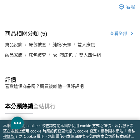
客服
商品相關分類 (5)
查看全部
紡品家飾
床包被套
純棉/天絲
雙人床包
紡品家飾
床包被套
hoi!賴床包
雙人四件組
評價
喜歡這個商品嗎？購買後給他一個好評吧
本分類熱銷
全站排行
本網站中使用 cookie，欲查詢有關本網站使用 cookie 方式之詳情，及若您不希
熱門標籤
望在電腦上使用 cookie 時應如何變更電腦的 cookie 設定，請參閱本網站「
隱私
權條款
」之 Cookie 聲明。您繼續使用本網站即表示您同意本公司得按本網站使