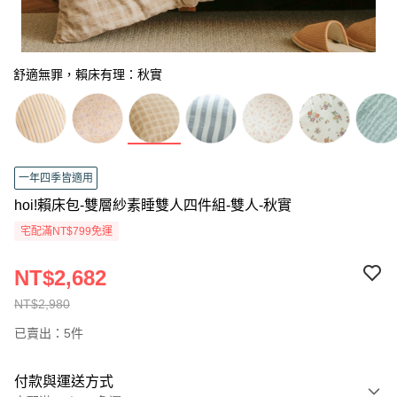
舒適無罪，賴床有理：秋實
一年四季皆適用
hoi!賴床包-雙層紗素睡雙人四件組-雙人-秋實
宅配滿NT$799免運
NT$2,682
NT$2,980
已賣出：5件
付款與運送方式