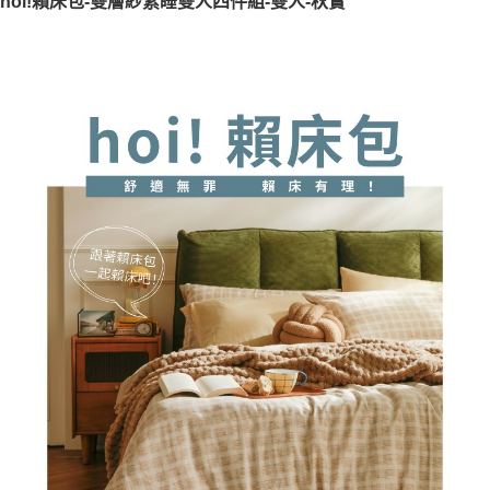
hoi!賴床包-雙層紗素睡雙人四件組-雙人-秋實