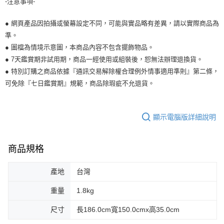
-注意事項-
● 網頁產品因拍攝或螢幕設定不同，可能與實品略有差異，請以實際商品為
準。
● 圖檔為情境示意圖，本商品內容不包含擺飾物品。
● 7天鑑賞期非試用期，商品一經使用或組裝後，恕無法辦理退換貨。
● 特別訂購之商品依據『通訊交易解除權合理例外情事適用準則』第二條，
可免除『七日鑑賞期』規範，商品除瑕疵不允退貨。
顯示電腦版詳細說明
商品規格
產地
台灣
重量
1.8kg
尺寸
長186.0cm寬150.0cmx高35.0cm