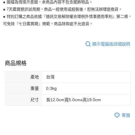
● 圖檔為情境示意圖，本商品內容不包含擺飾物品。
● 7天鑑賞期非試用期，商品一經使用或組裝後，恕無法辦理退換貨。
● 特別訂購之商品依據『通訊交易解除權合理例外情事適用準則』第二條，
可免除『七日鑑賞期』規範，商品除瑕疵不允退貨。
顯示電腦版詳細說明
商品規格
產地
台灣
重量
0.3kg
尺寸
長12.0cm寬5.0cmx高19.0cm
客服