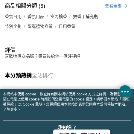
商品相關分類 (5)
查看全部
香氛日用
香氛用品
室內擴香
擴香丨補充瓶
特別企劃
聖誕禮物推薦
日用香氛
評價
喜歡這個商品嗎？購買後給他一個好評吧
本分類熱銷
全站排行
本網站中使用 cookie，欲查詢有關本網站使用 cookie 方式之詳情，及若您不希
熱門標籤
望在電腦上使用 cookie 時應如何變更電腦的 cookie 設定，請參閱本網站「
隱私
權條款
」之 Cookie 聲明。您繼續使用本網站即表示您同意本公司得按本網站使
用條款之 Cookie 聲明使用 cookie。
了解更多 >
我知道了