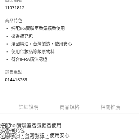
１．於結帳方式選擇「AFTEE先享後付」後，將跳轉至「AFTEE先享後付」
11071812
結帳頁面，進行簡訊認證並確認金額後，即可完成結帳。
２．訂單成立數日內，您將收到繳費通知簡訊。
商品特色
３．收到繳費通知簡訊後14天內，點擊此簡訊中的連結，可透過四大超商／
ATM／網路銀行／等多元方式進行付款，方視為交易完成。
搭配hoi實驗室香氛擴香使用
※ 請注意：結帳手續完成當下不需立刻繳費，但若您需要取消訂單，請聯絡
擴香補充包
購買商品的店家。未經商家同意取消之訂單仍視為有效，需透過AFTEE先享
法國精油，台灣製造，使用安心
後付繳納相關費用。
※ 交易是否成功請以「AFTEE先享後付 」之結帳頁面顯示為準，若有關於
使用化妝品等級原物料
是否繳費成功／繳費後需取消欲退款等相關疑問，請聯繫「AFTEE先享後付
符合IFRA精油認證
客戶支援中心」
https://netprotections.freshdesk.com/support/home
【注意事項】
銷售重點
１．透過由恩沛科技股份有限公司提供之「AFTEE先享後付」服務完成之交
014415759
易，需依本服務之必要範圍內提供個人資料，並將交易相關給付款項請求債
權轉讓予恩沛科技股份有限公司。
２．關於個人資料處理事宜，請瀏覽以下網址：
https://aftee.tw/terms/#terms3
３．未成年的使用者請事先徵得法定代理人或監護人之同意方可使用
詳細說明
商品規格
相關推薦
「AFTEE先享後付」，若未經同意申辦者引起之損失，本公司不負相關責
任。
４．使用「AFTEE先享後付」時，將依據個別帳號之用戶狀況，依本公司即
搭配hoi實驗室香氛擴香使用
時審查核予不同之上限額度；若仍有額度不足之情形，本公司將視審查結果
擴香補充包
請求用戶進行身份認證。
法國精油，台灣製造，使用安心
５．嚴禁一人註冊多個帳號或使用他人資訊註冊。若發現惡意使用之情形，