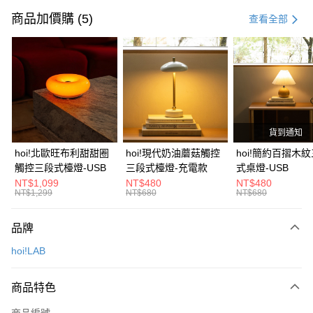
信用卡一次付款
商品加價購 (5)
查看全部
信用卡分期付款
3 期 0 利率 每期
NT$166
21家銀行
6 期 0 利率 每期
NT$83
21家銀行
合作金庫商業銀行
第一商業銀行
華南商業銀行
彰化商業銀行
合作金庫商業銀行
第一商業銀行
LINE Pay
上海商業儲蓄銀行
台北富邦商業銀行
華南商業銀行
彰化商業銀行
國泰世華商業銀行
兆豐國際商業銀行
貨到通知
Apple Pay
上海商業儲蓄銀行
台北富邦商業銀行
臺灣中小企業銀行
台中商業銀行
國泰世華商業銀行
兆豐國際商業銀行
hoi!北歐旺布利甜甜圈
hoi!現代奶油蘑菇觸控
hoi!簡約百摺木
匯豐（台灣）商業銀行
華泰商業銀行
街口支付
臺灣中小企業銀行
台中商業銀行
觸控三段式檯燈-USB
三段式檯燈-充電款
式桌燈-USB
聯邦商業銀行
遠東國際商業銀行
匯豐（台灣）商業銀行
華泰商業銀行
NT$1,099
NT$480
NT$480
AFTEE先享後付
元大商業銀行
永豐商業銀行
NT$1,299
NT$680
NT$680
聯邦商業銀行
遠東國際商業銀行
玉山商業銀行
星展（台灣）商業銀行
相關說明
元大商業銀行
永豐商業銀行
台新國際商業銀行
中國信託商業銀行
【關於「AFTEE先享後付」】
玉山商業銀行
星展（台灣）商業銀行
品牌
台灣樂天信用卡公司
AFTEE先享後付是「在收到商品之後才付款」的支付方式。 讓您購物簡單
台新國際商業銀行
中國信託商業銀行
運送方式
便利好安心！
hoi!LAB
台灣樂天信用卡公司
１．簡單：不需註冊會員、不需綁卡、不需儲值。
宅配(特定地區需額外加收大型家具運費，將以電話告知)
２．便利：只要手機號碼，簡訊認證，即可結帳。
每筆NT$99，滿NT$799(含以上)免運費
３．安心：先確認商品／服務後，再付款。
商品特色
【「AFTEE先享後付」結帳流程】
商品編號