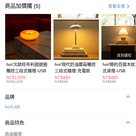
信用卡一次付款
商品加價購 (5)
查看全部
信用卡分期付款
3 期 0 利率 每期
NT$43
21家銀行
6 期 0 利率 每期
NT$21
21家銀行
合作金庫商業銀行
第一商業銀行
華南商業銀行
彰化商業銀行
合作金庫商業銀行
第一商業銀行
LINE Pay
上海商業儲蓄銀行
台北富邦商業銀行
華南商業銀行
彰化商業銀行
國泰世華商業銀行
兆豐國際商業銀行
貨到通知
Apple Pay
上海商業儲蓄銀行
台北富邦商業銀行
臺灣中小企業銀行
台中商業銀行
國泰世華商業銀行
兆豐國際商業銀行
hoi!北歐旺布利甜甜圈
hoi!現代奶油蘑菇觸控
hoi!簡約百摺木
匯豐（台灣）商業銀行
華泰商業銀行
街口支付
臺灣中小企業銀行
台中商業銀行
觸控三段式檯燈-USB
三段式檯燈-充電款
式桌燈-USB
聯邦商業銀行
遠東國際商業銀行
匯豐（台灣）商業銀行
華泰商業銀行
NT$1,099
NT$480
NT$480
AFTEE先享後付
元大商業銀行
永豐商業銀行
NT$1,299
NT$680
NT$680
聯邦商業銀行
遠東國際商業銀行
玉山商業銀行
星展（台灣）商業銀行
相關說明
元大商業銀行
永豐商業銀行
台新國際商業銀行
中國信託商業銀行
【關於「AFTEE先享後付」】
玉山商業銀行
星展（台灣）商業銀行
品牌
台灣樂天信用卡公司
AFTEE先享後付是「在收到商品之後才付款」的支付方式。 讓您購物簡單
台新國際商業銀行
中國信託商業銀行
運送方式
便利好安心！
hoi!LAB
台灣樂天信用卡公司
１．簡單：不需註冊會員、不需綁卡、不需儲值。
宅配(特定地區需額外加收大型家具運費，將以電話告知)
２．便利：只要手機號碼，簡訊認證，即可結帳。
每筆NT$99，滿NT$799(含以上)免運費
３．安心：先確認商品／服務後，再付款。
商品特色
【「AFTEE先享後付」結帳流程】
商品編號