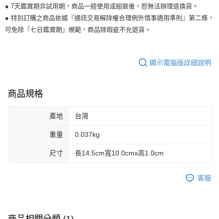
● 7天鑑賞期非試用期，商品一經使用或組裝後，恕無法辦理退換貨。
● 特別訂購之商品依據『通訊交易解除權合理例外情事適用準則』第二條，
可免除『七日鑑賞期』規範，商品除瑕疵不允退貨。
顯示電腦版詳細說明
商品規格
產地
台灣
重量
0.037kg
尺寸
長14.5cm寬10.0cmx高1.0cm
客服