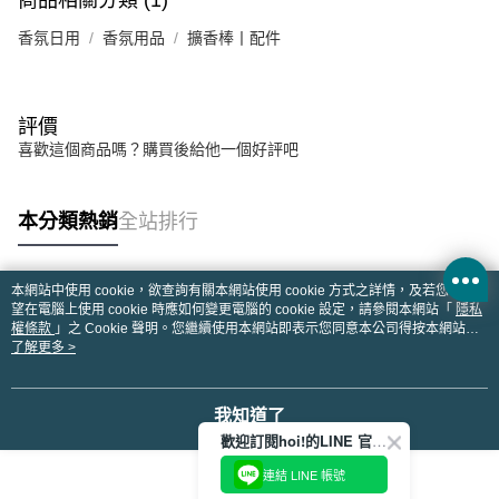
商品相關分類 (1)
香氛日用
香氛用品
擴香棒丨配件
評價
喜歡這個商品嗎？購買後給他一個好評吧
本分類熱銷
全站排行
本網站中使用 cookie，欲查詢有關本網站使用 cookie 方式之詳情，及若您不希
熱門標籤
望在電腦上使用 cookie 時應如何變更電腦的 cookie 設定，請參閱本網站「
隱私
權條款
」之 Cookie 聲明。您繼續使用本網站即表示您同意本公司得按本網站使
用條款之 Cookie 聲明使用 cookie。
了解更多 >
我知道了
歡迎訂閱hoi!的LINE 官方帳號
連結 LINE 帳號