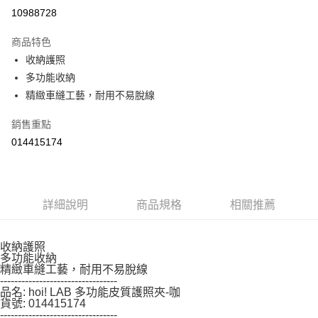
１．於結帳方式選擇「AFTEE先享後付」後，將跳轉至「AFTEE先享後付」
10988728
結帳頁面，進行簡訊認證並確認金額後，即可完成結帳。
２．訂單成立數日內，您將收到繳費通知簡訊。
商品特色
３．收到繳費通知簡訊後14天內，點擊此簡訊中的連結，可透過四大超商／
ATM／網路銀行／等多元方式進行付款，方視為交易完成。
收納護照
※ 請注意：結帳手續完成當下不需立刻繳費，但若您需要取消訂單，請聯絡
多功能收納
購買商品的店家。未經商家同意取消之訂單仍視為有效，需透過AFTEE先享
精緻車縫工藝，耐用不易脫線
後付繳納相關費用。
※ 交易是否成功請以「AFTEE先享後付 」之結帳頁面顯示為準，若有關於
是否繳費成功／繳費後需取消欲退款等相關疑問，請聯繫「AFTEE先享後付
銷售重點
客戶支援中心」
https://netprotections.freshdesk.com/support/home
014415174
【注意事項】
１．透過由恩沛科技股份有限公司提供之「AFTEE先享後付」服務完成之交
易，需依本服務之必要範圍內提供個人資料，並將交易相關給付款項請求債
權轉讓予恩沛科技股份有限公司。
詳細說明
商品規格
相關推薦
２．關於個人資料處理事宜，請瀏覽以下網址：
https://aftee.tw/terms/#terms3
３．未成年的使用者請事先徵得法定代理人或監護人之同意方可使用
收納護照
「AFTEE先享後付」，若未經同意申辦者引起之損失，本公司不負相關責
多功能收納
任。
精緻車縫工藝，耐用不易脫線
４．使用「AFTEE先享後付」時，將依據個別帳號之用戶狀況，依本公司即
---------------------------------
時審查核予不同之上限額度；若仍有額度不足之情形，本公司將視審查結果
品名: hoi! LAB 多功能皮質護照夾-咖
請求用戶進行身份認證。
貨號: 014415174
５．嚴禁一人註冊多個帳號或使用他人資訊註冊。若發現惡意使用之情形，
---------------------------------