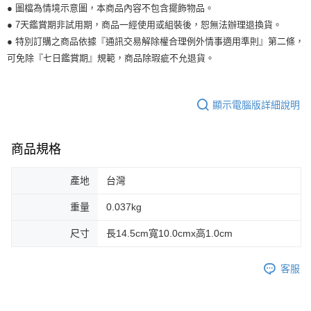
● 圖檔為情境示意圖，本商品內容不包含擺飾物品。
● 7天鑑賞期非試用期，商品一經使用或組裝後，恕無法辦理退換貨。
● 特別訂購之商品依據『通訊交易解除權合理例外情事適用準則』第二條，
可免除『七日鑑賞期』規範，商品除瑕疵不允退貨。
顯示電腦版詳細說明
商品規格
產地
台灣
重量
0.037kg
尺寸
長14.5cm寬10.0cmx高1.0cm
客服