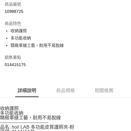
【「AFTEE先享後付」結帳流程】
商品編號
１．於結帳方式選擇「AFTEE先享後付」後，將跳轉至「AFTEE先享後付」
10988725
結帳頁面，進行簡訊認證並確認金額後，即可完成結帳。
２．訂單成立數日內，您將收到繳費通知簡訊。
商品特色
３．收到繳費通知簡訊後14天內，點擊此簡訊中的連結，可透過四大超商／
ATM／網路銀行／等多元方式進行付款，方視為交易完成。
收納護照
※ 請注意：結帳手續完成當下不需立刻繳費，但若您需要取消訂單，請聯絡
多功能收納
購買商品的店家。未經商家同意取消之訂單仍視為有效，需透過AFTEE先享
精緻車縫工藝，耐用不易脫線
後付繳納相關費用。
※ 交易是否成功請以「AFTEE先享後付 」之結帳頁面顯示為準，若有關於
是否繳費成功／繳費後需取消欲退款等相關疑問，請聯繫「AFTEE先享後付
銷售重點
客戶支援中心」
https://netprotections.freshdesk.com/support/home
014415175
【注意事項】
１．透過由恩沛科技股份有限公司提供之「AFTEE先享後付」服務完成之交
易，需依本服務之必要範圍內提供個人資料，並將交易相關給付款項請求債
權轉讓予恩沛科技股份有限公司。
詳細說明
商品規格
相關推薦
２．關於個人資料處理事宜，請瀏覽以下網址：
https://aftee.tw/terms/#terms3
３．未成年的使用者請事先徵得法定代理人或監護人之同意方可使用
收納護照
「AFTEE先享後付」，若未經同意申辦者引起之損失，本公司不負相關責
多功能收納
任。
精緻車縫工藝，耐用不易脫線
４．使用「AFTEE先享後付」時，將依據個別帳號之用戶狀況，依本公司即
---------------------------------
時審查核予不同之上限額度；若仍有額度不足之情形，本公司將視審查結果
品名: hoi! LAB 多功能皮質護照夾-粉
請求用戶進行身份認證。