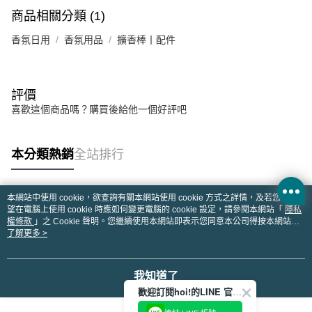
商品相關分類 (1)
香氛日用
香氛用品
擴香棒丨配件
評價
喜歡這個商品嗎？購買後給他一個好評吧
本分類熱銷
全站排行
本網站中使用 cookie，欲查詢有關本網站使用 cookie 方式之詳情，及若您不希
熱門標籤
望在電腦上使用 cookie 時應如何變更電腦的 cookie 設定，請參閱本網站「
隱私
權條款
」之 Cookie 聲明。您繼續使用本網站即表示您同意本公司得按本網站使
用條款之 Cookie 聲明使用 cookie。
了解更多 >
我知道了
歡迎訂閱hoi!的LINE 官方帳號