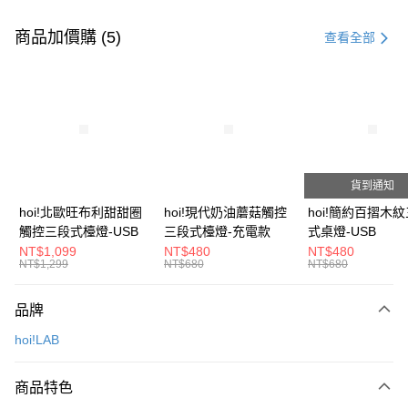
付款方式
信用卡一次付款
商品加價購 (5)
查看全部
信用卡分期付款
3 期 0 利率 每期
NT$43
21家銀行
6 期 0 利率 每期
NT$21
21家銀行
合作金庫商業銀行
第一商業銀行
華南商業銀行
彰化商業銀行
合作金庫商業銀行
第一商業銀行
LINE Pay
上海商業儲蓄銀行
台北富邦商業銀行
華南商業銀行
彰化商業銀行
國泰世華商業銀行
兆豐國際商業銀行
貨到通知
Apple Pay
上海商業儲蓄銀行
台北富邦商業銀行
臺灣中小企業銀行
台中商業銀行
國泰世華商業銀行
兆豐國際商業銀行
hoi!北歐旺布利甜甜圈
hoi!現代奶油蘑菇觸控
hoi!簡約百摺木
匯豐（台灣）商業銀行
華泰商業銀行
街口支付
臺灣中小企業銀行
台中商業銀行
觸控三段式檯燈-USB
三段式檯燈-充電款
式桌燈-USB
聯邦商業銀行
遠東國際商業銀行
匯豐（台灣）商業銀行
華泰商業銀行
NT$1,099
NT$480
NT$480
AFTEE先享後付
元大商業銀行
永豐商業銀行
NT$1,299
NT$680
NT$680
聯邦商業銀行
遠東國際商業銀行
玉山商業銀行
星展（台灣）商業銀行
相關說明
元大商業銀行
永豐商業銀行
台新國際商業銀行
中國信託商業銀行
【關於「AFTEE先享後付」】
玉山商業銀行
星展（台灣）商業銀行
品牌
台灣樂天信用卡公司
AFTEE先享後付是「在收到商品之後才付款」的支付方式。 讓您購物簡單
台新國際商業銀行
中國信託商業銀行
運送方式
便利好安心！
hoi!LAB
台灣樂天信用卡公司
１．簡單：不需註冊會員、不需綁卡、不需儲值。
宅配(特定地區需額外加收大型家具運費，將以電話告知)
２．便利：只要手機號碼，簡訊認證，即可結帳。
每筆NT$99，滿NT$799(含以上)免運費
３．安心：先確認商品／服務後，再付款。
商品特色